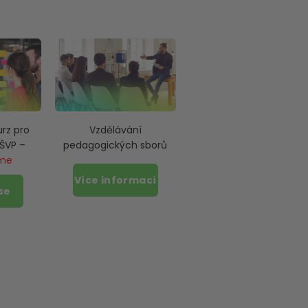
urz pro
Vzdělávání
 ŠVP –
pedagogických sborů
eme
Více informací
 se