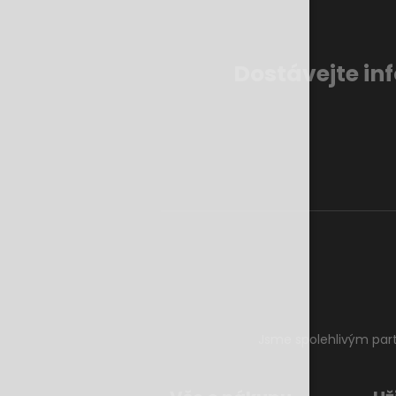
Dostávejte in
Jsme spolehlivým par