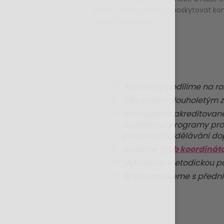
znalosti nám umožňují poskytovat ko
a kvalitní podporu.
Aktivně se podílíme na ro
Díky našim dlouholetým zk
Realizujeme akreditované
vzdělávací programy pro 
předškolní vzdělávání d
Vedeme
Klub koordinát
Vytváříme metodickou po
Spolupracujeme s předním