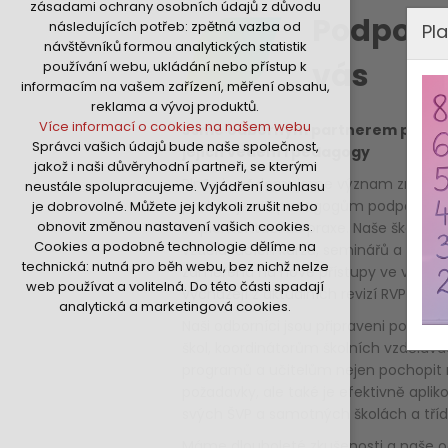
zásadami ochrany osobních údajů z důvodu
nutná pro provozování webu
Podpoří
následujících potřeb: zpětná vazba od
Pla
udržení kontextu stránek (session):
návštěvníků formou analytických statistik
případná přihlášení, volby jazyka, apod.
vás
používání webu, ukládání nebo přístup k
Volitelná cookies
informacím na vašem zařízení, měření obsahu,
analytická pro anonymizované
reklama a vývoj produktů.
vyhodnocení návštěvnosti
Více informací o cookies na našem webu
Jsme odborným partnerem pro šk
marketingová cookies (Google,Hotjar,Sklik)
Správci vašich údajů bude naše společnost,
jejích vedení i pedagogy
Více informací o cookies na našem webu
jakož i naši důvěryhodní partneři, se kterými
Plně si uvědomujeme význam změn v
neustále spolupracujeme. Vyjádření souhlasu
poskytujeme pedagogům podporu při 
je dobrovolné. Můžete jej kdykoli zrušit nebo
Přijmout všechny cookies
obnovit změnou nastavení vašich cookies.
implementaci do praxe. Naše škála
Cookies a podobné technologie dělíme na
vzdělávacích kurzů, seminářů a works
Odmítnout vše
technická: nutná pro běh webu, bez nichž nelze
zaměřena na nové přístupy ve výuce,
web používat a volitelná. Do této části spadají
vycházejí z aktuálních revizí RVP.
analytická a marketingová cookies.
Naši odborníci jsou připraveni pomoci
škol, koordinátorům školních vzděláv
programů a učitelům nejen pochopit
požadavky, ale také je efektivně aplik
svých ŠVP a samotných školách a tří
Máme dlouholeté zkušenosti a naše 