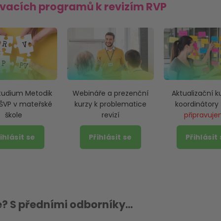
ávacích programů k revizím RVP
tudium Metodik
Webináře a prezenční
Aktualizační k
 ŠVP v mateřské
kurzy k problematice
koordinátory
škole
revizí
připravuj
ihlásit se
Přihlásit se
Přihlásit
 S předními odborníky...