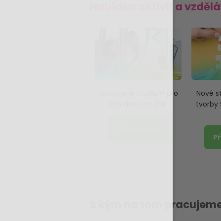
Nabídka aktivit a vzděl
Inovované studium pro
Nové s
koordinátory ŠVP
tvorby
Přihlásit se
Př
S kým na tom pracujeme?