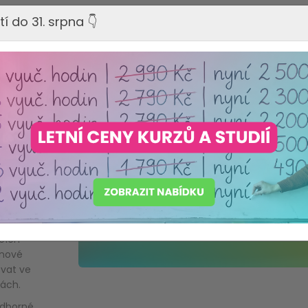
me
tí do 31. srpna 👇
oly,
 RVP a
jejich
hopů je
 které
 vedení
acích
 nové
ovat ve
dách.
odborné