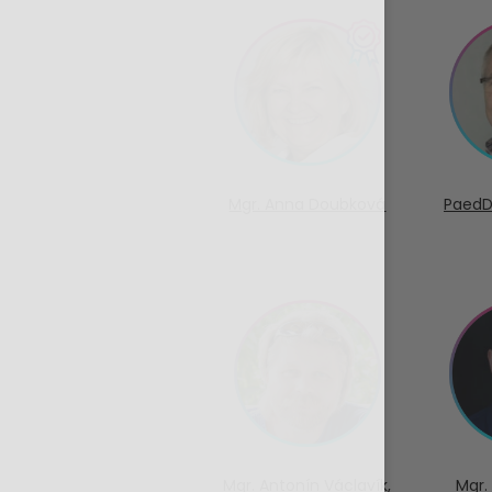
Mgr. Anna Doubková
PaedD
Mgr. Antonín Václavík,
Mgr.