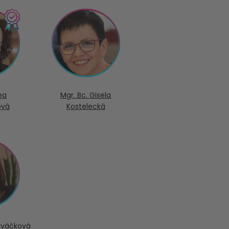
ea
Mgr. Bc. Gisela
ová
Kostelecká
aváčková