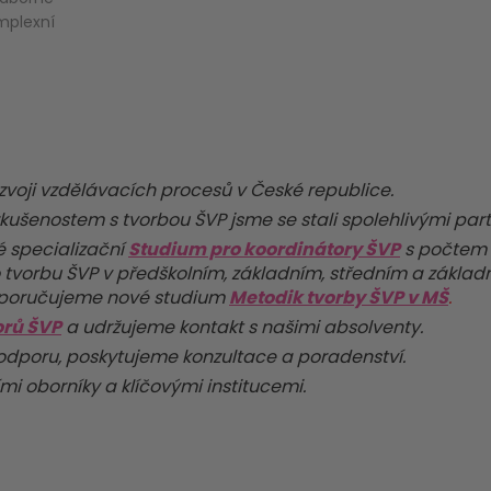
mplexní
zvoji vzdělávacích procesů v České republice.
ušenostem s tvorbou ŠVP jsme se stali spolehlivými part
 specializační
Studium pro koordinátory ŠVP
s počtem
tvorbu ŠVP v předškolním, základním, středním a zákla
oporučujeme nové studium
Metodik tvorby ŠVP v MŠ
.
orů ŠVP
a udržujeme kontakt s našimi absolventy.
dporu, poskytujeme konzultace a poradenství.
i oborníky a klíčovými institucemi.