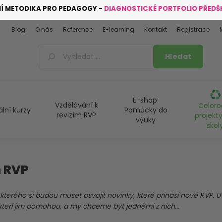
NÍ METODIKA PRO PEDAGOGY -
DIAGNOSTICKÉ PORTFOLIO PŘED
Blog
O nás
Reference
E-learning
Kontakt
Registrace
E-shop:
Vzdělávání k
Celoro
ální kurzy
Pomůcky do
revizím RVP
projekty
výuky
škol
m RVP
kter
é
ho si budou muset osvojit novinky, kter
é
p
ř
in
áší
nové RVP. U
kte
ř
í
jim pomohou, a my chceme být jedn
ě
mi z nich...