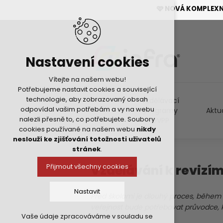
🩷 NOVÁ KOMPLEX
Nastavení cookies
Vítejte na našem webu!
Potřebujeme nastavit cookies a související
technologie, aby zobrazovaný obsah
Vzdělávací
odpovídal vašim potřebám a vy na webu
programy
Aktu
nalezli přesně to, co potřebujete. Soubory
DVPP
cookies používané na našem webu
nikdy
neslouží ke zjišťování totožnosti uživatelů
stránek
.
Vzdělávání k revizí
Přijmout všechny cookies
Nastavit
P
ř
ed
š
kolami je dlouh
ý
proces, b
ě
hem 
ve
ř
ejnost bude pot
ř
ebovat pr
ů
vodce, 
Vaše údaje zpracováváme v souladu se
Technická cookies