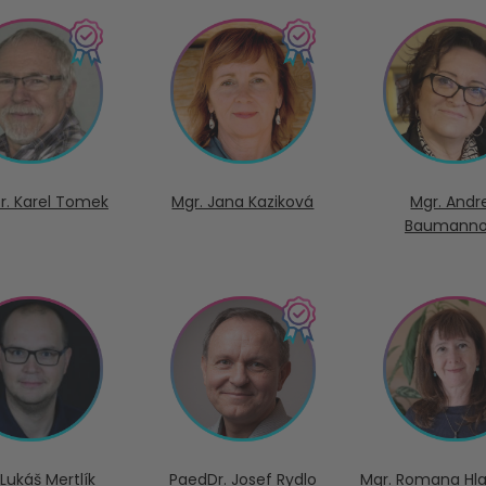
r. Karel Tomek
Mgr. Jana Kaziková
Mgr. Andr
Baumann
 Lukáš Mertlík
PaedDr. Josef Rydlo
Mgr. Romana Hl