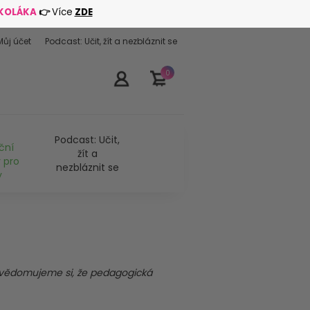
ŠKOLÁKA
👉
Více
ZDE
Můj účet
Podcast: Učit, žít a nezbláznit se
0
Podcast: Učit,
ční
žít a
 pro
nezbláznit se
y
v
ě
domujeme si,
ž
e pedagogick
á