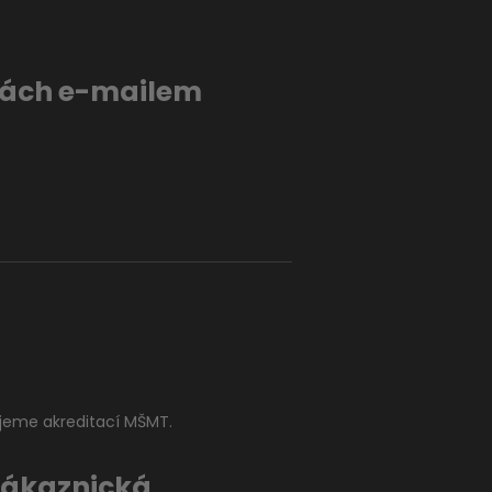
evách e-mailem
jeme akreditací MŠMT.
Zákaznická