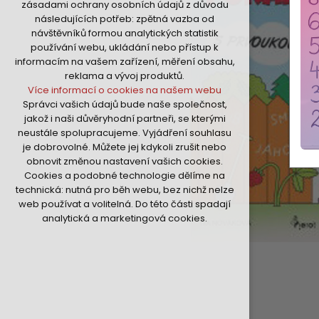
zásadami ochrany osobních údajů z důvodu
nutná pro provozování webu
následujících potřeb: zpětná vazba od
udržení kontextu stránek (session):
návštěvníků formou analytických statistik
případná přihlášení, volby jazyka, apod.
používání webu, ukládání nebo přístup k
Volitelná cookies
informacím na vašem zařízení, měření obsahu,
analytická pro anonymizované
reklama a vývoj produktů.
vyhodnocení návštěvnosti
Více informací o cookies na našem webu
marketingová cookies (Google,Hotjar,Sklik)
Správci vašich údajů bude naše společnost,
Více informací o cookies na našem webu
jakož i naši důvěryhodní partneři, se kterými
neustále spolupracujeme. Vyjádření souhlasu
je dobrovolné. Můžete jej kdykoli zrušit nebo
Přijmout všechny cookies
obnovit změnou nastavení vašich cookies.
Cookies a podobné technologie dělíme na
Odmítnout vše
technická: nutná pro běh webu, bez nichž nelze
web používat a volitelná. Do této části spadají
analytická a marketingová cookies.