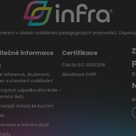
tnerem v oblasti vzdělávání pedagogických pracovníků. Disponu
itečné informace
Certifikace
g
ČSN EN ISO 9001:2016
P
e reference, zkušenosti,
Akreditace DVPP
ex a standard vzdělávání
stopách odpadkového krále -
emství živlů
S
častější dotazy ke kurzům
ás
lamace a vrácení zboží
takty