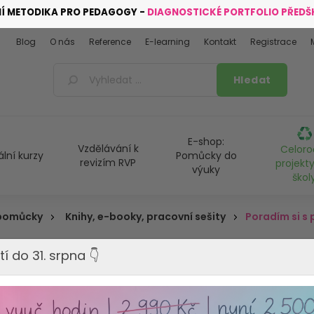
NÍ METODIKA PRO PEDAGOGY -
DIAGNOSTICKÉ PORTFOLIO PŘED
Blog
O nás
Reference
E-learning
Kontakt
Registrace
E-shop:
Vzdělávání k
Celoro
ální kurzy
Pomůcky do
revizím RVP
projekty
výuky
škol
 pomůcky
Knihy, e-booky, pracovní sešity
Poradím si s 
tí do 31. srpna 👇
Poradím si s
SLEVA 76%
třída