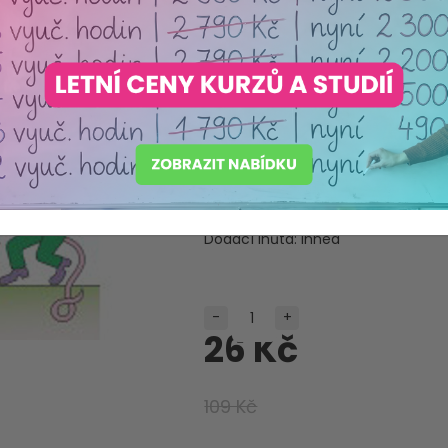
Výrobce:
PIEROT s.r.o.
Máme akreditaci
Ministerstva školství ČR
Produkt pečlivě vybraný s o
Dostupnost:
Skladem
Dodací lhůta:
Ihned
-
+
26 Kč
109 Kč