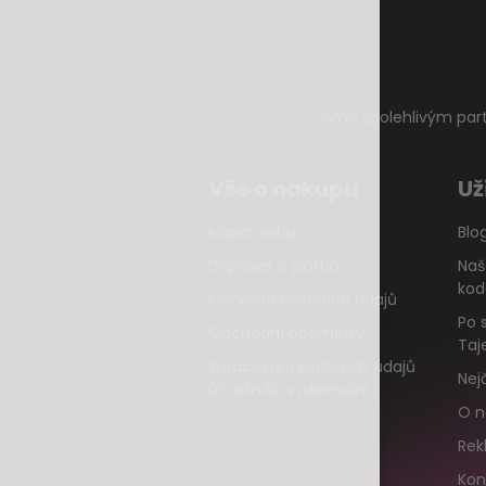
Jsme spolehlivým par
Vše o nákupu
Už
Mapa webu
Blo
Doprava a platba
Naš
kod
Ochrana osobních údajů
Po 
Obchodní podmínky
Taj
Zpracování osobních údajů
Nej
účastníků vzdělávání
O n
Rek
Kon