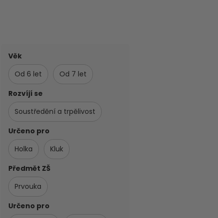
Věk
Od 6 let
Od 7 let
Rozvíjí se
Soustředění a trpělivost
Určeno pro
Holka
Kluk
Předmět ZŠ
Prvouka
Určeno pro