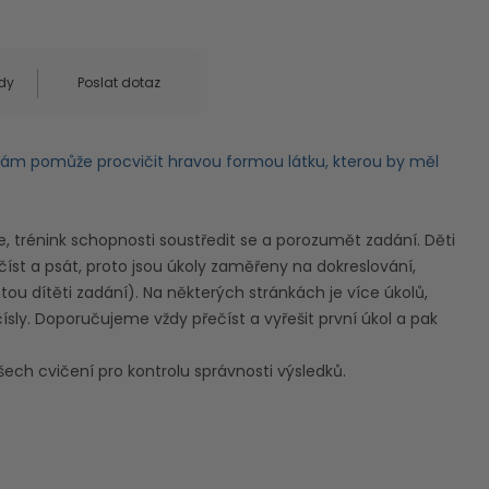
dy
Poslat dotaz
 vám pomůže procvičit hravou formou látku, kterou by měl
e, trénink schopnosti soustředit se a porozumět zadání. Děti
číst a psát, proto jsou úkoly zaměřeny na dokreslování,
ou dítěti zadání). Na některých stránkách je více úkolů,
ísly. Doporučujeme vždy přečíst a vyřešit první úkol a pak
šech cvičení pro kontrolu správnosti výsledků.