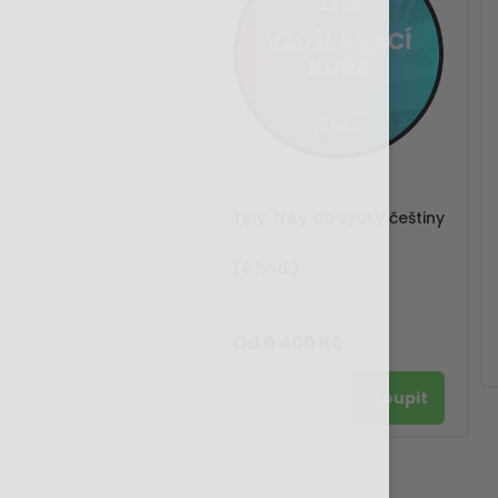
Tipy, triky do výuky češtiny
(4 hod.)
Od 6 400 Kč