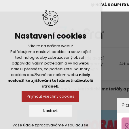
🩷 NOVÁ KOMPLEX
Nastavení cookies
Vítejte na našem webu!
Potřebujeme nastavit cookies a související
technologie, aby zobrazovaný obsah
Vzdělávací
odpovídal vašim potřebám a vy na webu
programy
Aktu
nalezli přesně to, co potřebujete. Soubory
DVPP
cookies používané na našem webu
nikdy
neslouží ke zjišťování totožnosti uživatelů
stránek
.
Domů
Metodické materiály a
Přijmout všechny cookies
Pla
Nastavit
Vaše údaje zpracováváme v souladu se
Technická cookies