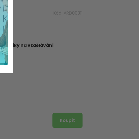
Kód:
ARD00311
dborníky na vzdělávání