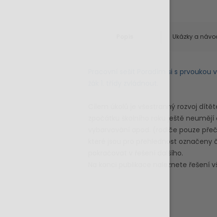
Popis
Ukázky a návo
Pracovní sešit Poradím si s prvoukou
žák 1. třídy zvládnout.
Cílem úkolů je všestranný rozvoj dítět
zpočátku školního roku ještě neumějí 
vybarvování apod. (rodiče pouze přečt
které jsou pro přehlednost označeny č
pokračovat v řešení dalšího.
Na konci publikace naleznete řešení v