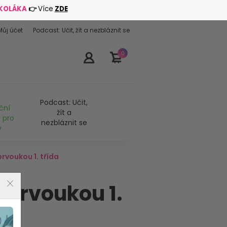
ŠKOLÁKA
👉
Více
ZDE
Můj účet
Podcast: Učit, žít a nezbláznit se
0
Podcast: Učit,
ční
žít a
 pro
nezbláznit se
y
prvoukou 1. třída
 prvoukou 1.