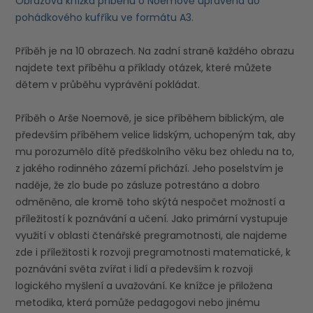
Obrazová knížka příběhu o Noemově upravena do
pohádkového kufříku ve formátu A3.
Příběh je na 10 obrazech. Na zadní straně každého obrazu
najdete text příběhu a příklady otázek, které můžete
dětem v průběhu vyprávění pokládat.
Příběh o Arše Noemově, je sice příběhem biblickým, ale
především příběhem velice lidským, uchopeným tak, aby
mu porozumělo dítě předškolního věku bez ohledu na to,
z jakého rodinného zázemí přichází. Jeho poselstvím je
naděje, že zlo bude po zásluze potrestáno a dobro
odměněno, ale kromě toho skýtá nespočet možností a
příležitostí k poznávání a učení. Jako primární vystupuje
využití v oblasti čtenářské pregramotnosti, ale najdeme
zde i příležitosti k rozvoji pregramotnosti matematické, k
poznávání světa zvířat i lidí a především k rozvoji
logického myšlení a uvažování. Ke knížce je přiložena
metodika, která pomůže pedagogovi nebo jinému