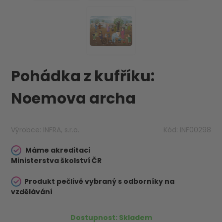
Pohádka z kufříku:
Noemova archa
Výrobce:
INFRA, s.r.o.
Kód:
INF00298
Máme akreditaci
Ministerstva školství ČR
Produkt pečlivě vybraný s odborníky na
vzdělávání
Dostupnost:
Skladem