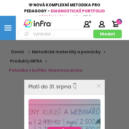
🩷 NOVÁ KOMPLEXNÍ METODIKA PRO
PEDAGOGY -
DIAGNOSTICKÉ PORTFOLIO
PŘEDŠKOLÁKA
👉
Více
ZDE
0
Domů
Metodické materiály a pomůcky
Produkty INFRA
Pohádka z kufříku: Noemova archa
Platí do 31. srpna 👇