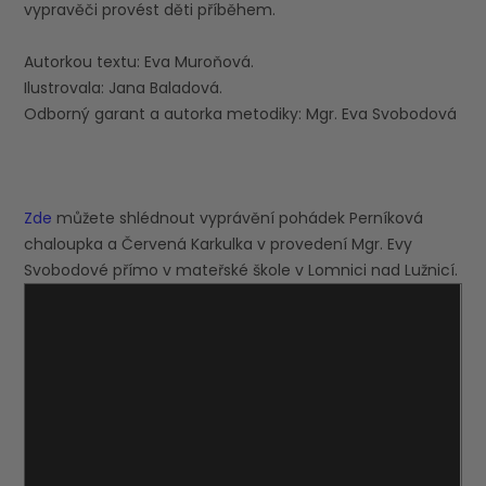
vypravěči provést děti příběhem.
Autorkou textu: Eva Muroňová.
Ilustrovala: Jana Baladová.
Odborný garant a autorka metodiky: Mgr. Eva Svobodová
Zde
můžete shlédnout vyprávění pohádek Perníková
chaloupka a Červená Karkulka v provedení Mgr. Evy
Svobodové přímo v mateřské škole v Lomnici nad Lužnicí.