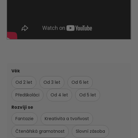
Věk
Od 2 let
Od 3 let
Od 6 let
Předškoláci
Od 4 let
Od 5 let
Rozvíjí se
Fantazie
Kreativita a tvořivost
Čtenářská gramotnost
Slovní zásoba