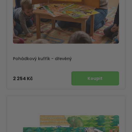
Pohádkový kufřík - dřevěný
2 254 Kč