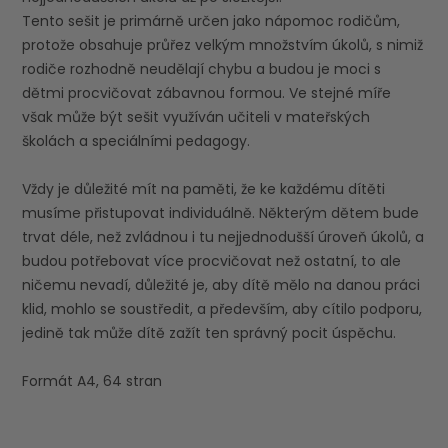
Tento sešit je primárně určen jako nápomoc rodičům,
protože obsahuje průřez velkým množstvím úkolů, s nimiž
rodiče rozhodně neudělají chybu a budou je moci s
dětmi procvičovat zábavnou formou. Ve stejné míře
však může být sešit využíván učiteli v mateřských
školách a speciálními pedagogy.
Vždy je důležité mít na paměti, že ke každému dítěti
musíme přistupovat individuálně. Některým dětem bude
trvat déle, než zvládnou i tu nejjednodušší úroveň úkolů, a
budou potřebovat více procvičovat než ostatní, to ale
ničemu nevadí, důležité je, aby dítě mělo na danou práci
klid, mohlo se soustředit, a především, aby cítilo podporu,
jedině tak může dítě zažít ten správný pocit úspěchu.
Formát A4, 64 stran