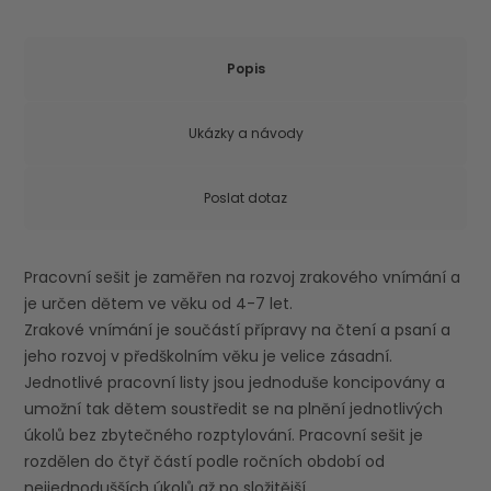
Popis
Ukázky a návody
Poslat dotaz
Pracovní sešit je zaměřen na rozvoj zrakového vnímání a
je určen dětem ve věku od 4-7 let.
Zrakové vnímání je součástí přípravy na čtení a psaní a
jeho rozvoj v předškolním věku je velice zásadní.
Jednotlivé pracovní listy jsou jednoduše koncipovány a
umožní tak dětem soustředit se na plnění jednotlivých
úkolů bez zbytečného rozptylování. Pracovní sešit je
rozdělen do čtyř částí podle ročních období od
nejjednodušších úkolů až po složitější.