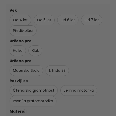
Věk
Od 4 let
Od 5 let
Od 6 let
Od 7 let
Předškoláci
Určeno pro
Holka
Kluk
Určeno pro
Mateřská škola
1. třída ZŠ
Rozvíjí se
Čtenářská gramotnost
Jemná motorika
Psaní a grafomotorika
Materiál