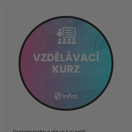
Grafomotorika a vše co k ní patří