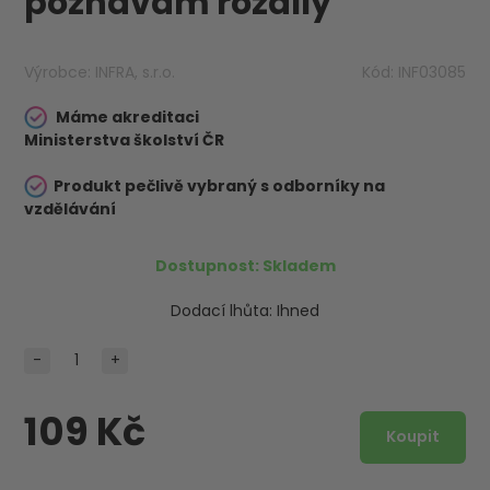
poznávám rozdíly
Výrobce:
INFRA, s.r.o.
Kód:
INF03085
Máme akreditaci
Ministerstva školství ČR
Produkt pečlivě vybraný s odborníky na
vzdělávání
Dostupnost:
Skladem
Dodací lhůta:
Ihned
-
+
109 Kč