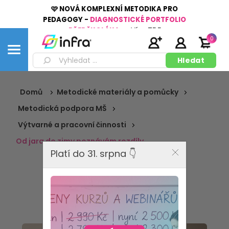
🩷 NOVÁ KOMPLEXNÍ METODIKA PRO
PEDAGOGY -
DIAGNOSTICKÉ PORTFOLIO
PŘEDŠKOLÁKA
👉
Více
ZDE
0
Domů
Metodické materiály a pomůcky
Metodická podpora MŠ
Výtvarné a pracovní činnosti
Od jara do zimy poznávám rozdíly
Platí do 31. srpna 👇