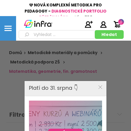
🩷 NOVÁ KOMPLEXNÍ METODIKA PRO
PEDAGOGY -
DIAGNOSTICKÉ PORTFOLIO
PŘEDŠKOLÁKA
👉
Více
ZDE
0
Domů
Metodické materiály a pomůcky
Metodická podpora ZŠ
Matematika, geometrie, fin. gramotnost
Platí do 31. srpna 👇
Filtrovat: