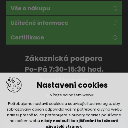
Vše o nákupu
Užitečné informace
Certifikace
Zákaznická podpora
Po-Pá 7:30-15:30 hod.
Napište nám
Nastavení cookies
Sledujte nás
Vítejte na našem webu!
Potřebujeme nastavit cookies a související technologie, aby
zobrazovaný obsah odpovídal vašim potřebám a vy na webu
nalezli přesně to, co potřebujete. Soubory cookies používané
na našem webu
nikdy neslouží ke zjišťování totožnosti
uživatelů stránek
.