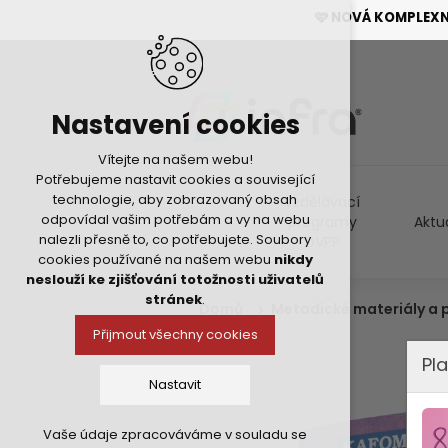
🩷 NOVÁ KOMPLEX
Nastavení cookies
Vítejte na našem webu!
Potřebujeme nastavit cookies a související
technologie, aby zobrazovaný obsah
Vzdělávací
odpovídal vašim potřebám a vy na webu
programy
Aktu
nalezli přesně to, co potřebujete. Soubory
DVPP
cookies používané na našem webu
nikdy
neslouží ke zjišťování totožnosti uživatelů
stránek
.
Domů
Metodické materiály a
Přijmout všechny cookies
Pla
Nastavit
Vaše údaje zpracováváme v souladu se
Technická cookies