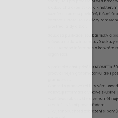
sporty jsou pro předškolní děti nároč
krátkou charakteristikou a k některým p
seznámit formou povídání, řešení úkolů
internetu. Proto jsou aktivity zaměřen
prostředí třídy a školy.
Součástí publikace jsou básničky a pí
V úvodu najdete internetové odkazy n
další užitečné informace o konkrétním
organizaci.
V praktické části přináší KAFOMETÍK 50
procvičí nejen grafomotoriku, ale i 
gramotnost.
Činnosti s pracovními listy vám usnadn
Poskytují informaci o věkové skupině,
vzdělávací oblast, které se námět ne
umožní si vše připravit předem.
Díky jednoduchosti zobrazení si pomů
samy děti.