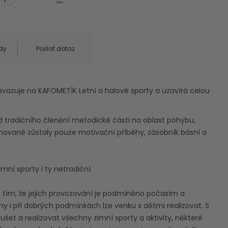
dy
Poslat dotaz
avazuje na KAFOMETÍK Letní a halové sporty a uzavírá celou
od tradičního členění metodické části na oblast pohybu,
ované zůstaly pouze motivační příběhy, zásobník básní a
mní sporty i ty netradiční.
s tím, že jejich provozování je podmíněno počasím a
y i při dobrých podmínkách lze venku s dětmi realizovat. S
šet a realizovat všechny zimní sporty a aktivity, některé