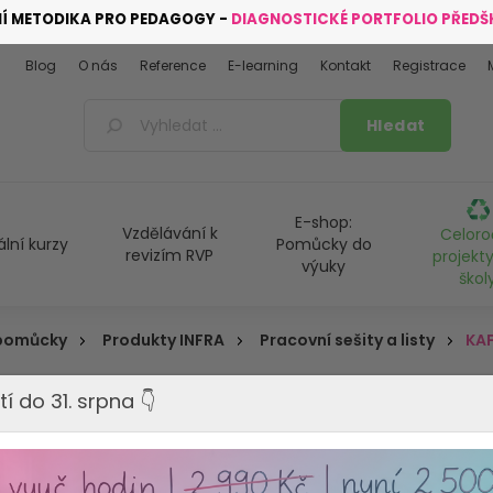
NÍ METODIKA PRO PEDAGOGY -
DIAGNOSTICKÉ PORTFOLIO PŘED
Blog
O nás
Reference
E-learning
Kontakt
Registrace
E-shop:
Vzdělávání k
Celoro
ální kurzy
Pomůcky do
revizím RVP
projekty
výuky
škol
 pomůcky
Produkty INFRA
Pracovní sešity a listy
KAF
tí do 31. srpna 👇
KAFOMETÍK 
Výrobce:
INFRA, s.r.o.