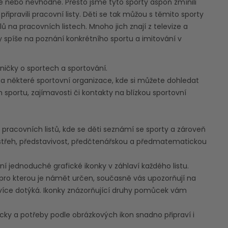
né nebo nevhodné. Přesto jsme tyto sporty aspoň zmínili
řipravili pracovní listy. Děti se tak můžou s těmito sporty
 na pracovních listech. Mnoho jich znají z televize a
y spíše na poznání konkrétního sportu a imitování v
sničky o sportech a sportování.
a některé sportovní organizace, kde si můžete dohledat
 sportu, zajímavosti či kontakty na blízkou sportovní
 pracovních listů, kde se děti seznámí se sporty a zároveň
postřeh, představivost, předčtenářskou a předmatematickou
í jednoduché grafické ikonky v záhlaví každého listu.
 pro kterou je námět určen, současně vás upozorňují na
jvíce dotýká. Ikonky znázorňující druhy pomůcek vám
cky a potřeby podle obrázkových ikon snadno připraví i