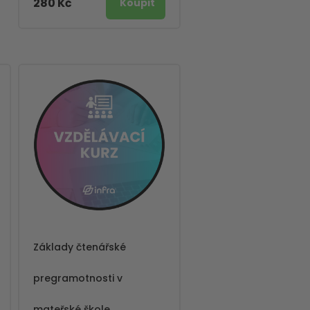
280 Kč
Základy čtenářské
pregramotnosti v
mateřské škole