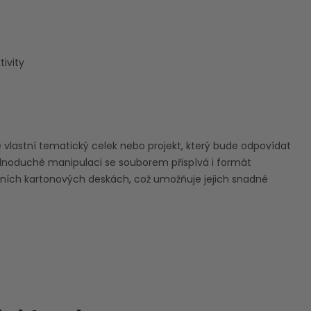
ivity
te vlastní tematický celek nebo projekt, který bude odpovídat
dnoduché manipulaci se souborem přispívá i formát
inálních kartonových deskách, což umožňuje jejich snadné