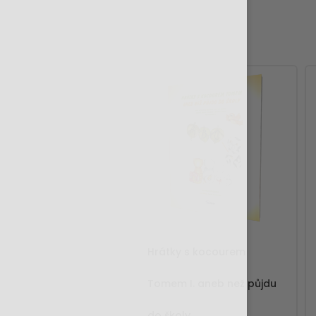
Hrátky s kocourem
Tomem I. aneb než půjdu
do školy