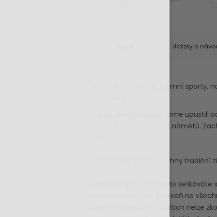
Popis
Ukázky a návo
Tento díl KAFOMETÍKU, Zimní sporty, n
tematiku sportu.
V obou dílech o sportu jsme upustili 
poznávání a výtvarných námětů. Zach
písní.
V publikaci najdete všechny tradiční zi
U zimních sportů se často setkáváte 
sněhovou nadílkou. Zároveň ne všechn
dětmi v mateřských školách nelze zkou