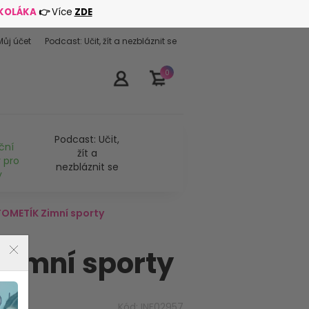
ŠKOLÁKA
👉
Více
ZDE
Můj účet
Podcast: Učit, žít a nezbláznit se
0
Podcast: Učit,
ční
žít a
 pro
nezbláznit se
y
OMETÍK Zimní sporty
Zimní sporty
Kód:
INF02957