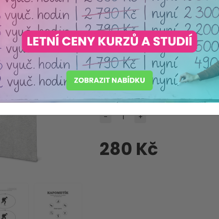
Máme akreditaci
Ministerstva školství ČR
Produkt pečlivě vybraný s o
Dostupnost:
Skladem
Dodací lhůta:
Ihned
-
+
280 Kč