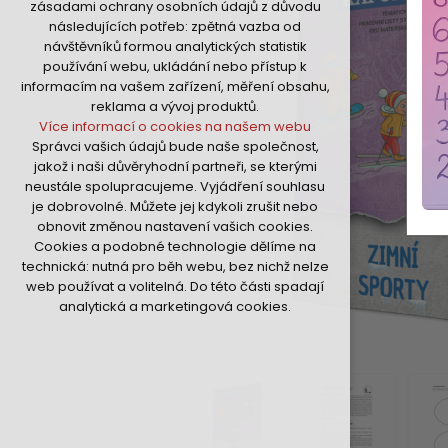
zásadami ochrany osobních údajů z důvodu
nutná pro provozování webu
následujících potřeb: zpětná vazba od
udržení kontextu stránek (session):
návštěvníků formou analytických statistik
případná přihlášení, volby jazyka, apod.
používání webu, ukládání nebo přístup k
Volitelná cookies
informacím na vašem zařízení, měření obsahu,
analytická pro anonymizované
reklama a vývoj produktů.
vyhodnocení návštěvnosti
Více informací o cookies na našem webu
marketingová cookies (Google,Hotjar,Sklik)
Správci vašich údajů bude naše společnost,
Více informací o cookies na našem webu
jakož i naši důvěryhodní partneři, se kterými
neustále spolupracujeme. Vyjádření souhlasu
je dobrovolné. Můžete jej kdykoli zrušit nebo
Přijmout všechny cookies
obnovit změnou nastavení vašich cookies.
Cookies a podobné technologie dělíme na
Odmítnout vše
technická: nutná pro běh webu, bez nichž nelze
web používat a volitelná. Do této části spadají
analytická a marketingová cookies.