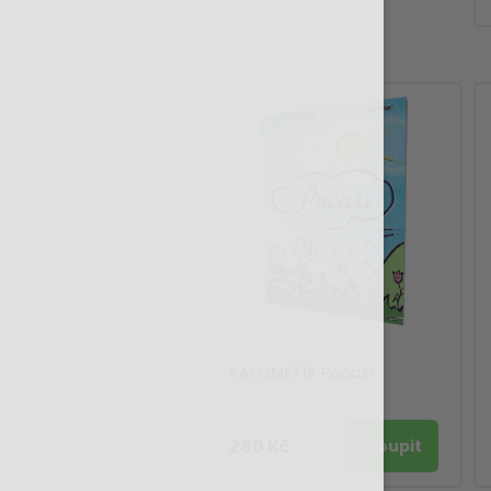
KAFOMETÍK Počasí
280 Kč