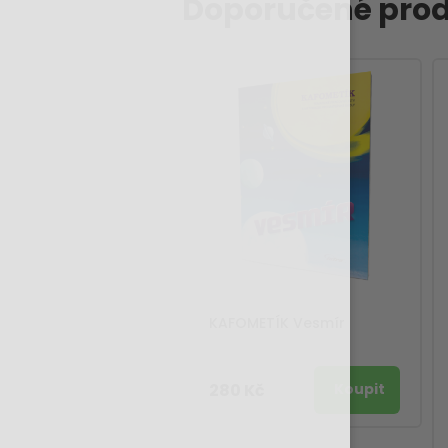
Doporučené prod
KAFOMETÍK Vesmír
280 Kč