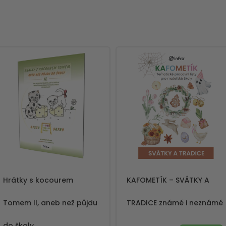
Hrátky s kocourem
KAFOMETÍK – SVÁTKY A
Tomem II, aneb než půjdu
TRADICE známé i neznámé
do školy