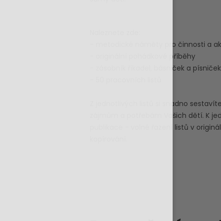
Naleznete zde:
- metodické náměty pro činnosti a akt
- originální pohádkové příběhy
- zásobník říkadel, básniček a písniček
- 50 pracovních listů
Z jednotlivých listů si snadno sestaví
zájmům a potřebám Vašich dětí. K je
publikace - volné řazení listů v orig
kopírování.