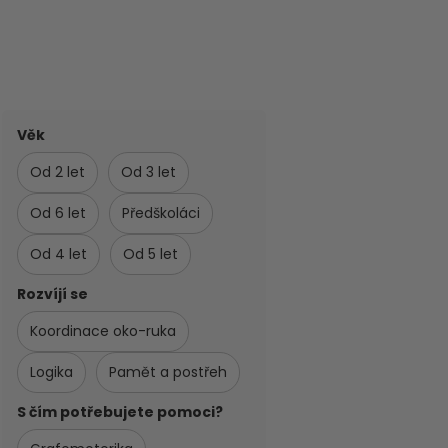
Věk
Od 2 let
Od 3 let
Od 6 let
Předškoláci
Od 4 let
Od 5 let
Rozvíjí se
Koordinace oko-ruka
Logika
Pamět a postřeh
S čím potřebujete pomoci?