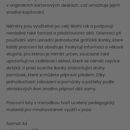
v originálních kartonových deskách, což umožňuje jejich
snadné kopírování.
Náměty jsou využitelné po celý školní rok a podporují
nenásilně také fantazii a představivost dětí. Orientaci při
používání vám usnadní jednoduché grafické ikonky, které
každý pracovní list obsahuje. Poskytují informaci o věkové
skupině, pro kterou je námět určen, současně také
upozorňují na vzdělávací oblast, které se námět nejvíce
dotýká. V praxi oceníte ikonky znázorňující druhy
pomůcek, které si můžete připravit předem. Díky
jednoduchosti zobrazení si pomůcky a potřeby podle
obrázkových ikon snadno připraví děti samy.
Pracovní listy s metodikou tvoří ucelený pedagogický
materiál pro mnohostranné využití v praxi.
formát A4