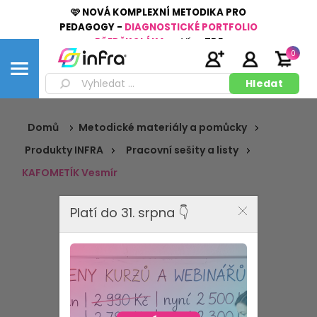
🩷 NOVÁ KOMPLEXNÍ METODIKA PRO
PEDAGOGY -
DIAGNOSTICKÉ PORTFOLIO
PŘEDŠKOLÁKA
👉
Více
ZDE
0
Domů
Metodické materiály a pomůcky
Produkty INFRA
Pracovní sešity a listy
KAFOMETÍK Vesmír
Platí do 31. srpna 👇