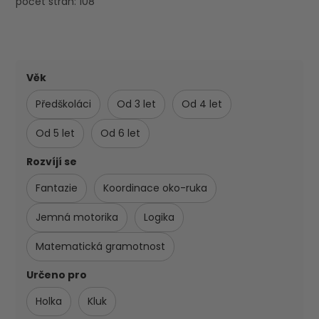
počet stran: 108
Věk
Předškoláci
Od 3 let
Od 4 let
Od 5 let
Od 6 let
Rozvíjí se
Fantazie
Koordinace oko-ruka
Jemná motorika
Logika
Matematická gramotnost
Určeno pro
Holka
Kluk