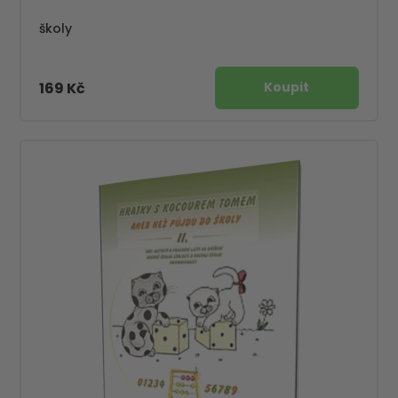
školy
169 Kč