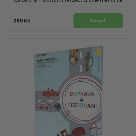
KAFOMETÍK – SVÁTKY A TRADICE známé i neznámé
280 Kč