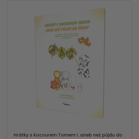
Hrátky s kocourem Tomem I. aneb než půjdu do