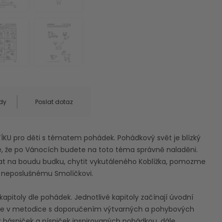
dy
Poslat dotaz
KU pro děti s tématem pohádek. Pohádkový svět je blízký
e, že po Vánocích budete na toto téma správně naladěni.
epat na boudu budku, chytit vykutáleného Koblížka, pomozme
 neposlušnému Smolíčkovi.
kapitoly dle pohádek. Jednotlivé kapitoly začínají úvodní
me v metodice s doporučením výtvarných a pohybových
ik básniček a písniček inspirovaných pohádkou, dále