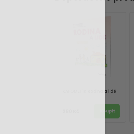
KAFOMETÍK Rodina a lidé
280 Kč