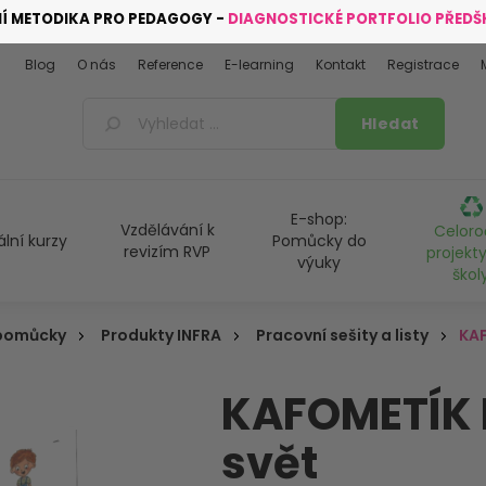
NÍ METODIKA PRO PEDAGOGY -
DIAGNOSTICKÉ PORTFOLIO PŘED
Blog
O nás
Reference
E-learning
Kontakt
Registrace
E-shop:
Vzdělávání k
Celoro
ální kurzy
Pomůcky do
revizím RVP
projekty
výuky
škol
 pomůcky
Produkty INFRA
Pracovní sešity a listy
KA
KAFOMETÍK
svět