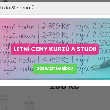
tí do 31. srpna 👇
Výrobce:
INFRA, s.r.o.
Máme akreditaci
Ministerstva školství ČR
Produkt pečlivě vybraný s o
Dostupnost:
Skladem
Dodací lhůta:
Ihned
-
+
280 Kč