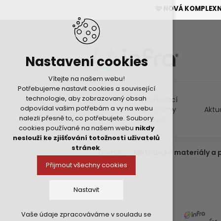
🩷 NOVÁ KOMPLEX
Nastavení cookies
Vítejte na našem webu!
Potřebujeme nastavit cookies a související
technologie, aby zobrazovaný obsah
Vzdělávací
odpovídal vašim potřebám a vy na webu
programy
Aktu
nalezli přesně to, co potřebujete. Soubory
DVPP
cookies používané na našem webu
nikdy
neslouží ke zjišťování totožnosti uživatelů
stránek
.
Domů
Metodické materiály a
Přijmout všechny cookies
Nastavit
Vaše údaje zpracováváme v souladu se
Technická cookies