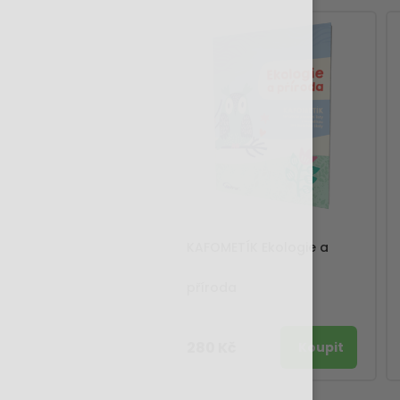
KAFOMETÍK Ekologie a
příroda
280 Kč