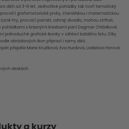
ro děti od 3-6 let. Jednotlivé pohádky tak tvoří tematický
ů procvičí grafomotorické prvky, čtenářskou i matematickou
ůzné hry, procvičí paměť, zahrají divadlo, mohou stříhat,
né pohádkami s krásnými kresbami paní Dagmar Chládkové.
í jednoduché grafické ikonky v záhlaví každého listu. Díky
dle obrázkových ikon připraví i samy děti.
opět přispěla Marie Kružíková, Eva Hurdová, Ladislava Horová
nových deskách
ukty a kurzy