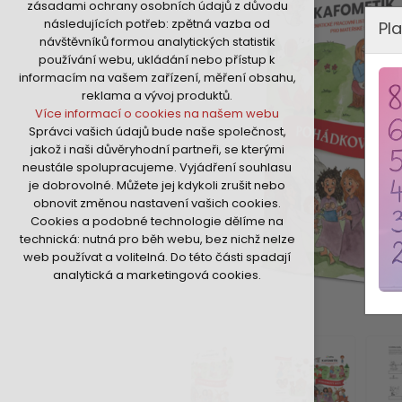
zásadami ochrany osobních údajů z důvodu
nutná pro provozování webu
následujících potřeb: zpětná vazba od
Pla
udržení kontextu stránek (session):
návštěvníků formou analytických statistik
případná přihlášení, volby jazyka, apod.
používání webu, ukládání nebo přístup k
Volitelná cookies
informacím na vašem zařízení, měření obsahu,
analytická pro anonymizované
reklama a vývoj produktů.
vyhodnocení návštěvnosti
Více informací o cookies na našem webu
marketingová cookies (Google,Hotjar,Sklik)
Správci vašich údajů bude naše společnost,
Více informací o cookies na našem webu
jakož i naši důvěryhodní partneři, se kterými
neustále spolupracujeme. Vyjádření souhlasu
je dobrovolné. Můžete jej kdykoli zrušit nebo
Přijmout všechny cookies
obnovit změnou nastavení vašich cookies.
Cookies a podobné technologie dělíme na
Odmítnout vše
technická: nutná pro běh webu, bez nichž nelze
web používat a volitelná. Do této části spadají
analytická a marketingová cookies.