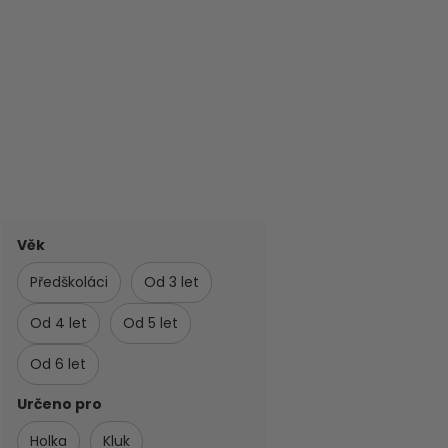
Věk
Předškoláci
Od 3 let
Od 4 let
Od 5 let
Od 6 let
Určeno pro
Holka
Kluk