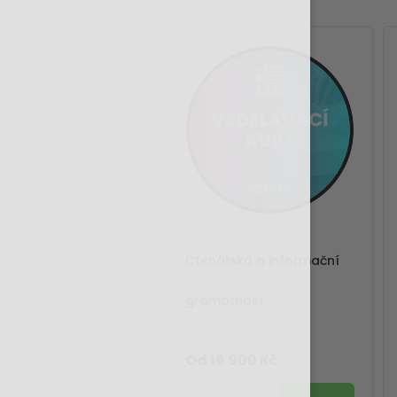
Čtenářská a informační
gramotnost
Od 16 900 Kč