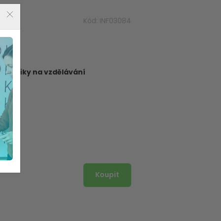
Kód:
INF03084
dborníky na vzdělávání