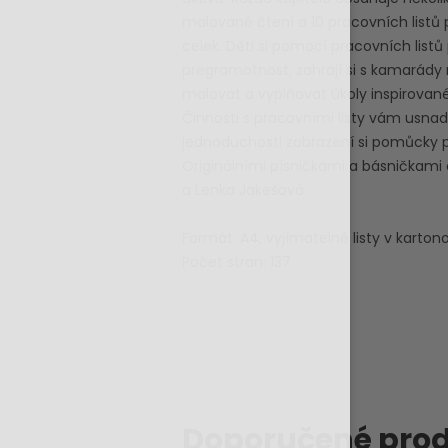
malované čtení a 10 pracovních listů p
celek. Děti si pomocí pracovních list
pregramotnost, zahrají si s kamarády r
malovat a vyplňovat úkoly inspirova
Činnosti s pracovními listy vám usnadn
jednoduchosti zobrazení si pomůcky po
Originálními písničkami a básničkami 
a Lenka Jakešová.
Formát. A4, vyjímatelné listy v karto
Počet stran: 137
Doporučené prod