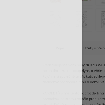
Popis
Ukázky a návo
Představujeme vám nový díl KAFOMETÍ
nejen dětem, ale i dospělým, a věřím
Pojďme si společně uvařit kaši, zakl
dědečkovi vytáhnout řepu a domluvit
KAFOMETÍK jsme tentokrát rozdělili na 
pohádkou, se kterou nadále pracuje
aktivit. Každá kapitola obsahuje někol