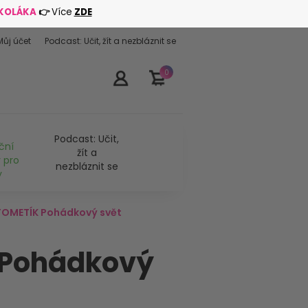
ŠKOLÁKA
👉
Více
ZDE
Můj účet
Podcast: Učit, žít a nezbláznit se
0
Podcast: Učit,
ční
žít a
 pro
nezbláznit se
y
FOMETÍK Pohádkový svět
 Pohádkový