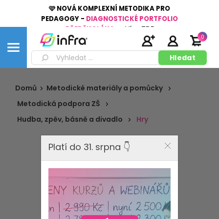
🩷 NOVÁ KOMPLEXNÍ METODIKA PRO
PEDAGOGY -
DIAGNOSTICKÉ PORTFOLIO
PŘEDŠKOLÁKA
👉
Více
ZDE
0
Domů
Metodické materiály a pomůcky
Metodická podpora ZŠ
Hudba, zpěv, básně a divadlo
Hry
Platí do 31. srpna 👇
Hry