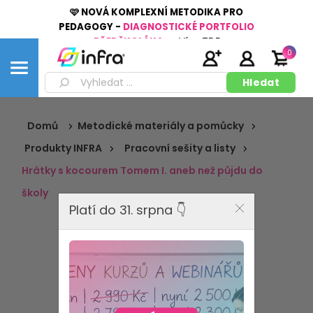
🩷 NOVÁ KOMPLEXNÍ METODIKA PRO
PEDAGOGY -
DIAGNOSTICKÉ PORTFOLIO
PŘEDŠKOLÁKA
👉
Více
ZDE
0
Domů
Metodické materiály a pomůcky
Produkty INFRA
Pracovní sešity a listy
Hrátky s kocourem Tomem I. aneb než půjdu do
školy
Platí do 31. srpna 👇