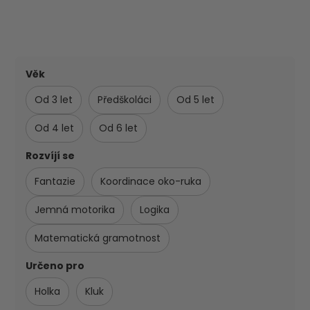
Věk
Od 3 let
Předškoláci
Od 5 let
Od 4 let
Od 6 let
Rozvíjí se
Fantazie
Koordinace oko-ruka
Jemná motorika
Logika
Matematická gramotnost
Určeno pro
Holka
Kluk