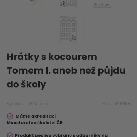
Hrátky s kocourem
Tomem I. aneb než půjdu
do školy
Výrobce:
INFRA, s.r.o.
Kód:
INF00165
Máme akreditaci
Ministerstva školství ČR
Produkt pečlivě vybraný s odborníky na