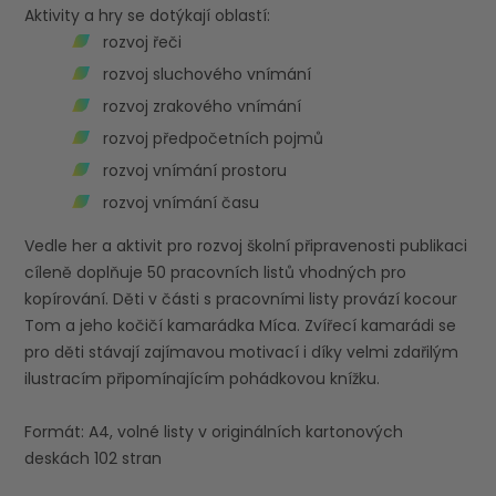
Aktivity a hry se dotýkají oblastí:
rozvoj řeči
rozvoj sluchového vnímání
rozvoj zrakového vnímání
rozvoj předpočetních pojmů
rozvoj vnímání prostoru
rozvoj vnímání času
Vedle her a aktivit pro rozvoj školní připravenosti publikaci
cíleně doplňuje 50 pracovních listů vhodných pro
kopírování. Děti v části s pracovními listy provází kocour
Tom a jeho kočičí kamarádka Míca. Zvířecí kamarádi se
pro děti stávají zajímavou motivací i díky velmi zdařilým
ilustracím připomínajícím pohádkovou knížku.
Formát: A4, volné listy v originálních kartonových
deskách 102 stran