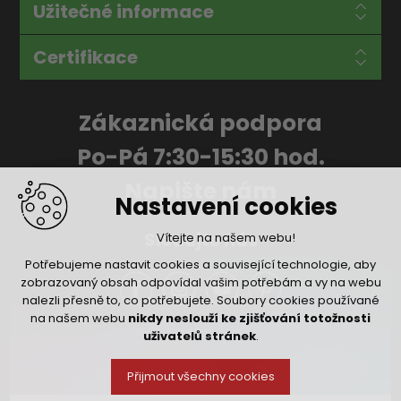
Užitečné informace
Certifikace
Zákaznická podpora
Po-Pá 7:30-15:30 hod.
Napište nám
Nastavení cookies
Sledujte nás
Vítejte na našem webu!
Potřebujeme nastavit cookies a související technologie, aby
zobrazovaný obsah odpovídal vašim potřebám a vy na webu
nalezli přesně to, co potřebujete. Soubory cookies používané
na našem webu
nikdy neslouží ke zjišťování totožnosti
uživatelů stránek
.
Přijmout všechny cookies