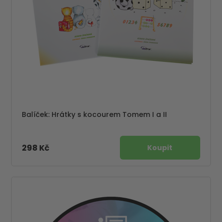
Balíček: Hrátky s kocourem Tomem I a II
298 Kč