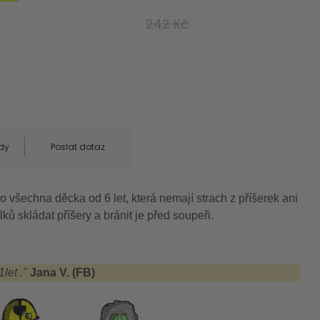
242 Kč
dy
Poslat dotaz
o všechna děcka od 6 let, která nemají strach z příšerek ani
lků skládat příšery a bránit je před soupeři.
1let
."
Jana V. (FB)