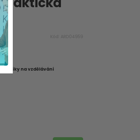
- taktická
y
Kód:
ARD04959
dborníky na vzdělávání