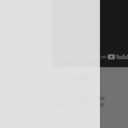
Co ve hře najdete?
48 dílků s příšerami
15 akčních dílků
1 žeton začínajícího hráče
Návody (CZ, SK, DE, EN)