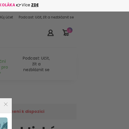
ŠKOLÁKA
👉
Více
ZDE
Můj účet
Podcast: Učit, žít a nezbláznit se
0
Podcast: Učit,
ční
žít a
 pro
nezbláznit se
y
již není k dispozici