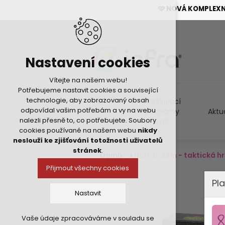
🩷 NOVÁ KOMPLEX
Nastavení cookies
Vítejte na našem webu!
Potřebujeme nastavit cookies a související
technologie, aby zobrazovaný obsah
Vzdělávací
odpovídal vašim potřebám a vy na webu
programy
Aktu
nalezli přesně to, co potřebujete. Soubory
DVPP
cookies používané na našem webu
nikdy
neslouží ke zjišťování totožnosti uživatelů
stránek
.
Domů
Horrorstein - taktická h
Přijmout všechny cookies
Pla
Nastavit
Vaše údaje zpracováváme v souladu se
Technická cookies