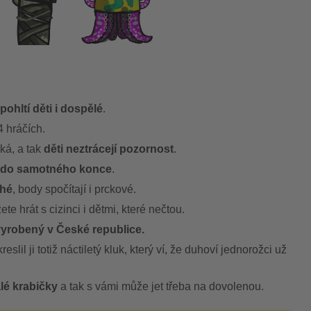
pohltí děti i dospělé
.
4 hráčích.
ká, a tak
děti neztrácejí pozornost
.
 do samotného konce
.
ché
, body spočítají i prckové.
te hrát s cizinci i dětmi, které nečtou.
yrobený v České republice.
eslil ji totiž náctiletý kluk, který ví, že duhoví jednorožci už
lé krabičky
a tak s vámi může jet třeba na dovolenou.