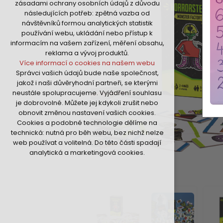
zásadami ochrany osobních údajů z důvodu
nutná pro provozování webu
následujících potřeb: zpětná vazba od
udržení kontextu stránek (session):
návštěvníků formou analytických statistik
případná přihlášení, volby jazyka, apod.
používání webu, ukládání nebo přístup k
Volitelná cookies
informacím na vašem zařízení, měření obsahu,
analytická pro anonymizované
reklama a vývoj produktů.
vyhodnocení návštěvnosti
Více informací o cookies na našem webu
marketingová cookies (Google,Hotjar,Sklik)
Správci vašich údajů bude naše společnost,
Více informací o cookies na našem webu
jakož i naši důvěryhodní partneři, se kterými
neustále spolupracujeme. Vyjádření souhlasu
je dobrovolné. Můžete jej kdykoli zrušit nebo
Přijmout všechny cookies
obnovit změnou nastavení vašich cookies.
Cookies a podobné technologie dělíme na
Odmítnout vše
technická: nutná pro běh webu, bez nichž nelze
web používat a volitelná. Do této části spadají
analytická a marketingová cookies.