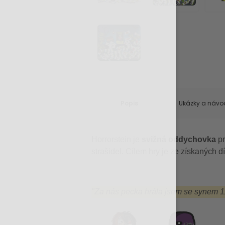
Popis
Ukázky a návo
Horrorstein je
svižná
oddychovka
pr
strašidel. Cílem hry je ze získaných dí
"Za nás pecka hrála jsem se synem 1