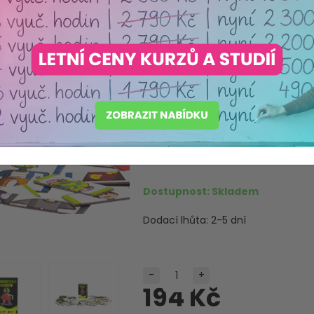
Horrorstein 
hra do kaps
Výrobce:
DUMMY BEAR
Máme akreditaci
Ministerstva školství ČR
Produkt pečlivě vybraný s o
Dostupnost:
Skladem
Dodací lhůta:
2-5 dní
-
+
194 Kč