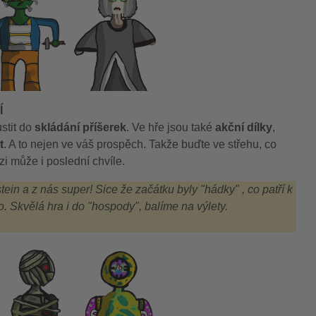
Í
stit do
skládání příšerek
. Ve hře jsou také
akční dílky
,
t
. A to nejen ve váš prospěch. Takže buďte ve střehu, co
i může i poslední chvíle.
tein a z nás super! Sice že začátku byly "hádky" , co patří k
lo. Skvělá hra i do "hospody", balíme na výlety.