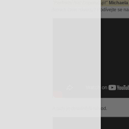
"Perfektní hra! Doporučuji!
"
Michaela 
Neradi čtete návody? Podívejte se na 
A tady je detailnější návod.