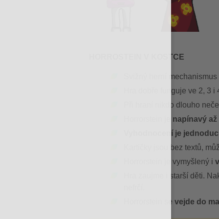
HORROSTEIN V KOSTCE
Svižný herní mechanismus
Hra dobře funguje ve 2, 3 i 
Při hraní nikdo dlouho neče
Horrorstein je
napínavý až
Vyhodnocení je jednodu
Kartičky jsou bez textů, může
Horrorstein je vymyšlený i
v
Hra zaujme i starší děti. Nakr
nefrčí.
Horrorstein se
vejde do ma