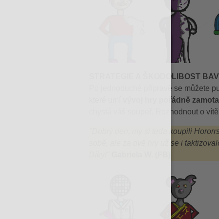
STRATEGIE A ŠKODOLIBOST BAV
Po jednoduché přípravě se můžete pu
které umí
vývoj hry pořádně zamota
chystá váš soupeř. Rozhodnout o vítěz
"Dobrý den, my si teda koupili Hororrs
sobě, ale za dvě hry už se i taktizova
Díky!
"
Gabriela W. (FB)