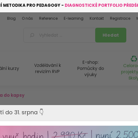
NÍ METODIKA PRO PEDAGOGY -
DIAGNOSTICKÉ PORTFOLIO PŘED
Blog
O nás
Reference
E-learning
Kontakt
Registrace
E-shop:
Vzdělávání k
Celoro
ální kurzy
Pomůcky do
revizím RVP
projekty
výuky
škol
ra do kapsy
tí do 31. srpna 👇
SLEVA 20%
VYPRODÁNO - Tento produkt 