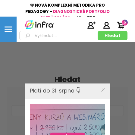
🩷 NOVÁ KOMPLEXNÍ METODIKA PRO
PEDAGOGY -
DIAGNOSTICKÉ PORTFOLIO
PŘEDŠKOLÁKA
👉
Více
ZDE
0
Hledat
Platí do 31. srpna 👇
Hledat klíčové slovo:
Pokročilé vyhledávání