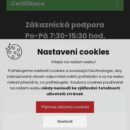
Certifikace
Zákaznická podpora
Po-Pá 7:30-15:30 hod.
Napište nám
Nastavení cookies
Sledujte nás
Vítejte na našem webu!
Potřebujeme nastavit cookies a související technologie, aby
zobrazovaný obsah odpovídal vašim potřebám a vy na webu
nalezli přesně to, co potřebujete. Soubory cookies používané
na našem webu
nikdy neslouží ke zjišťování totožnosti
uživatelů stránek
.
Přijmout všechny cookies
Copyright © 2026 INFRA, s.r.o. Všechna práva
Nastavit
vyhrazena.