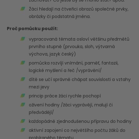
zachovat? Co ještě by se mohlo stát? apod.
Žáci hledají na čtveřici obrazů společné prvky,
obrázky či podstatná jména.
Proč pomůcku použít:
vypracovaná témata osloví většinu předmětů
prvního stupně (prvouka, sloh, výtvarná
výchova, jazyk český)
pomůcka rozvíjí vnímání, paměť, fantazii,
logické myšlení a řeč /vyprávění/
dítě se učí správně chápat souvislosti a vztahy
mezi jevy
princip práce žáci rychle pochopí
oživení hodiny /žáci vyprávějí, malují či
předvádějí/
každopádně zjednodušenou přípravu do hodiny
aktivní zapojení co největšího počtu žáků do
probíraného tématu