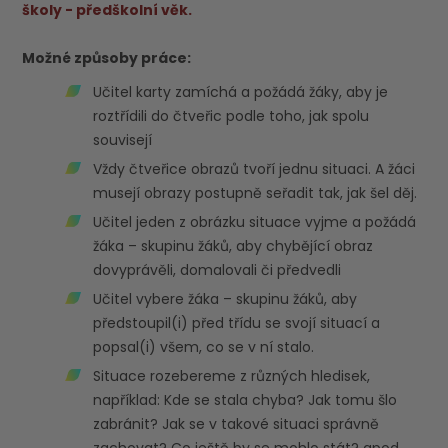
školy - předškolní věk.
Možné způsoby práce:
Učitel karty zamíchá a požádá žáky, aby je
roztřídili do čtveřic podle toho, jak spolu
souvisejí
Vždy čtveřice obrazů tvoří jednu situaci. A žáci
musejí obrazy postupně seřadit tak, jak šel děj.
Učitel jeden z obrázku situace vyjme a požádá
žáka – skupinu žáků, aby chybějící obraz
dovyprávěli, domalovali či předvedli
Učitel vybere žáka – skupinu žáků, aby
předstoupil(i) před třídu se svojí situací a
popsal(i) všem, co se v ní stalo.
Situace rozebereme z různých hledisek,
například: Kde se stala chyba? Jak tomu šlo
zabránit? Jak se v takové situaci správně