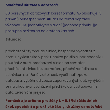
Modelové situace v obrazech
60 barevných obrazových karet formátu A5 obsahuje 15
příběhů nebezpečných situací na téma dopravní
výchova.
Děj jednotlivých situací (jednoho příběhu)je
postupně rozkreslen na čtyřech kartách.
Situace:
přecházení čtyřproudé silnice, bezpečně vycházet z
domu, cyklostezka v parku, chůze po silnici bez chodníku,
poutání v autě, přecházení silnice na semafor,
přecházení silnice bez semaforu, přecházení silnice s
ostrůvkem, snížená viditelnost, vyběhnutí zpoza
autobusu, vyběhnutí zpoza zaparkovaných aut, vyhýbání
se na chodníku, vycházení před školou, vystupování z
auta, železniční přejezd.
Pomůcka je určena pro žáky 1. – 5. tříd základních
škol, speciální a praktické školy, družiny a mateřské