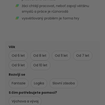
žáci chtějí pracovat, neboť zapojí většinu
smyslů a práce je různorodá
vysvětlovaný problém je forma hry
Věk
Od 6 let
Od 8 let
Od 11 let
Od 7 let
Od 9 let
Od 10 let
Rozvíjí se
Fantazie
Logika
Slovní zásoba
S čím potřebujete pomoci?
Výchova a vývoj