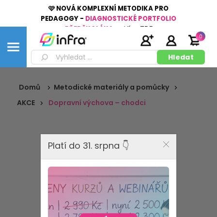
🩷 NOVÁ KOMPLEXNÍ METODIKA PRO
PEDAGOGY -
DIAGNOSTICKÉ PORTFOLIO
PŘEDŠKOLÁKA
👉
Více
ZDE
0
Domů
Metodické materiály a pomůcky
AKCE
Dopravní výchova – chodci
Platí do 31. srpna 👇