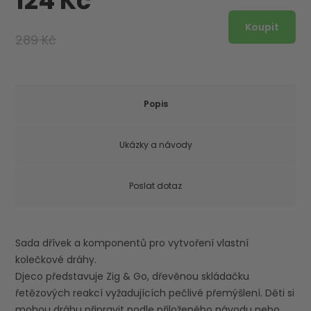
124 Kč
289 Kč
Popis
Ukázky a návody
Poslat dotaz
Sada dřívek a komponentů pro vytvoření vlastní
kolečkové dráhy.
Djeco představuje Zig & Go, dřevěnou skládačku
řetězových reakcí vyžadujících pečlivé přemýšlení. Děti si
mohou dráhu připravit podle přiloženého návodu nebo