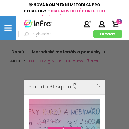
🩷 NOVÁ KOMPLEXNÍ METODIKA PRO
PEDAGOGY -
DIAGNOSTICKÉ PORTFOLIO
PŘEDŠKOLÁKA
👉
Více
ZDE
0
Domů
Metodické materiály a pomůcky
AKCE
DJECO Zig & Go - Culbuto - 7 pcs
Platí do 31. srpna 👇