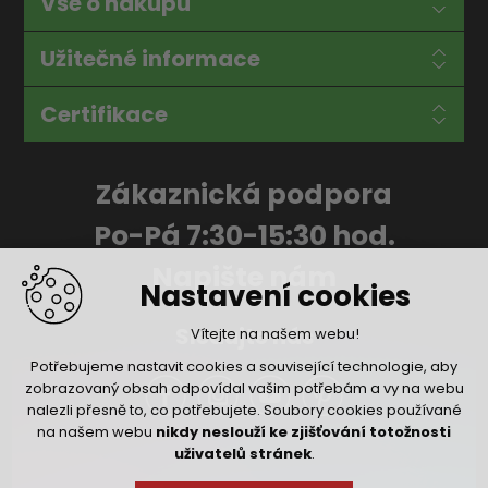
Vše o nákupu
Užitečné informace
Certifikace
Zákaznická podpora
Po-Pá 7:30-15:30 hod.
Napište nám
Nastavení cookies
Sledujte nás
Vítejte na našem webu!
Potřebujeme nastavit cookies a související technologie, aby
zobrazovaný obsah odpovídal vašim potřebám a vy na webu
nalezli přesně to, co potřebujete. Soubory cookies používané
na našem webu
nikdy neslouží ke zjišťování totožnosti
uživatelů stránek
.