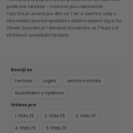
podle své fantazie - možnosti jsou nekonečné.
Tato hra je určena pro děti od 7 let a všechny sady v
této kolekci jsou kompatibilní s dalšími sadami Zig & Go.
Obsah: Součástí je 1 dřevěná stavebnice ze 7 kusů a 8
stránková vysvětlující brožura.
Rozvíjí se
Fantazie
Logika
Jemná motorika
Soustředění a trpělivost
Určeno pro
1. třída ZŠ
2. třída ZŠ
3. třída ZŠ
4. třída ZŠ
5. třída ZŠ