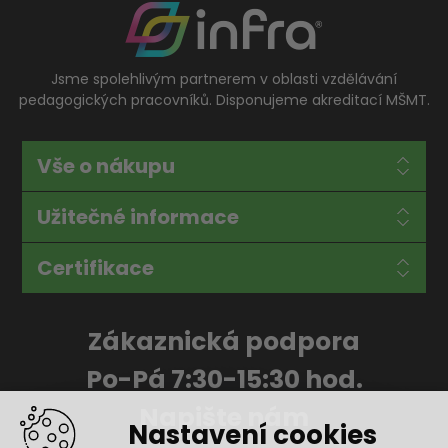
Jsme spolehlivým partnerem v oblasti vzdělávání
pedagogických pracovníků. Disponujeme akreditací MŠMT.
Vše o nákupu
Užitečné informace
Certifikace
Zákaznická podpora
Po-Pá 7:30-15:30 hod.
Napište nám
Nastavení cookies