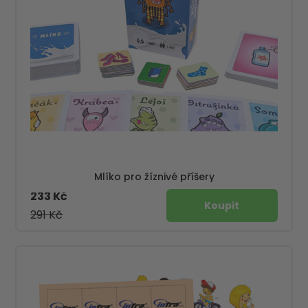
Mlíko pro žíznivé příšery
233 Kč
291 Kč