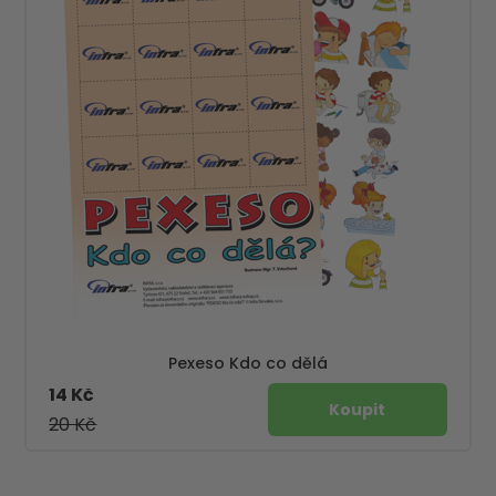
Pexeso Kdo co dělá
14 Kč
20 Kč