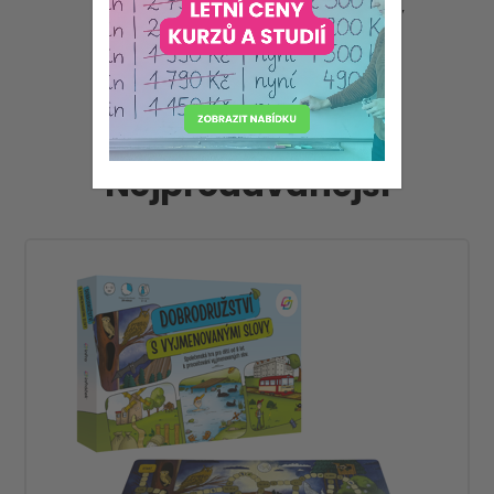
Deskové a karetní hry
Nejprodávanější