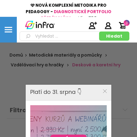
🩷 NOVÁ KOMPLEXNÍ METODIKA PRO
PEDAGOGY -
DIAGNOSTICKÉ PORTFOLIO
PŘEDŠKOLÁKA
👉
Více
ZDE
0
Domů
Metodické materiály a pomůcky
Vzdělávací hry a hračky
Deskové a karetní hry
Platí do 31. srpna 👇
Filtrovat: