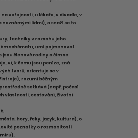
na veřejnosti, u lékaře, v divadle, v
 a neznámými lidmi), a snaží se to
ltury, techniky v rozsahu jeho
esném schématu, umí pojmenovat
do jsou členové rodiny a čím se
je, ví, k čemu jsou peníze, zná
vých tvorů, orientuje se v
řístroje), rozumí běžným
zprostředně setkává (např. počasí
h vlastnosti, cestování, životní
é,
ěsta, hory, řeky, jazyk, kultura), o
kovité poznatky o rozmanitosti
smíru),