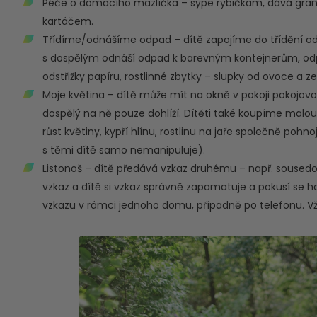
Péče o domácího mazlíčka – sype rybičkám, dává granu
kartáčem.
Třídíme/odnášíme odpad – dítě zapojíme do třídění o
s dospělým odnáší odpad k barevným kontejnerům, odpad
odstřižky papíru, rostlinné zbytky – slupky od ovoce a z
Moje květina – dítě může mít na okně v pokoji pokojovo
dospělý na ně pouze dohlíží. Dítěti také koupíme malou
růst květiny, kypří hlínu, rostlinu na jaře společně poh
s těmi dítě samo nemanipuluje).
Listonoš – dítě předává vzkaz druhému – např. sousedovi
vzkaz a dítě si vzkaz správně zapamatuje a pokusí se ho
vzkazu v rámci jednoho domu, případně po telefonu. 