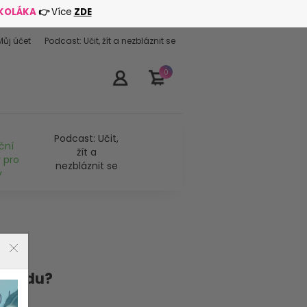
ŠKOLÁKA
👉
Více
ZDE
Můj účet
Podcast: Učit, žít a nezbláznit se
0
Podcast: Učit,
ční
žít a
 pro
nezbláznit se
y
í třídu?