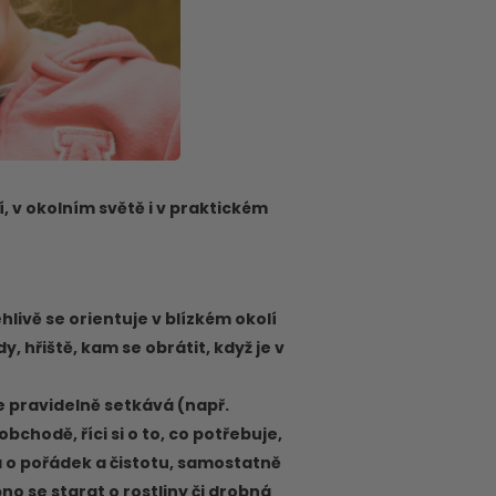
í, v okolním světě i v praktickém
livě se orientuje v blízkém okolí
y, hřiště, kam se obrátit, když je v
se pravidelně setkává (např.
bchodě, říci si o to, co potřebuje,
 o pořádek a čistotu, samostatně
no se starat o rostliny či drobná