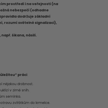
m prostředí i na veřejnosti (na
si možná nebezpečí (odhadne
 zpravidla dodržuje základní
í, rozumí světelné signalizaci),
apř. šikana, násilí.
ůležitou“ práci
í nějakou drobnost.
uklízí v zimě sníh.
kům semínka.
potravu zvířátkům do krmelce.