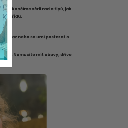
ílem končíme sérii rad a tipů, jak
rvní třídu.
it vzkaz nebo se umí postarat o
. 😊
vičovat. Nemusíte mít obavy, dříve