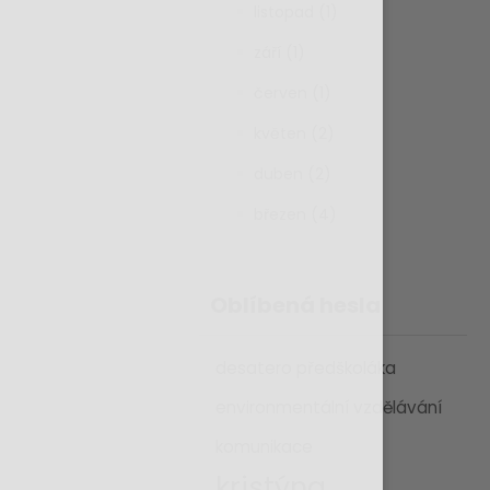
listopad (1)
září (1)
červen (1)
květen (2)
duben (2)
březen (4)
Oblíbená hesla
desatero předškoláka
environmentální vzdělávání
komunikace
kristýna