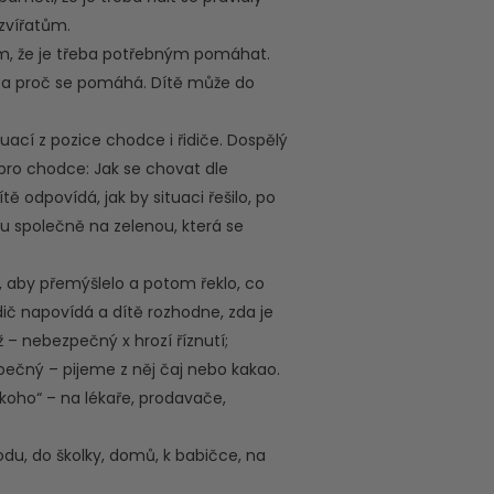
zvířatům.
m, že je třeba potřebným pomáhat.
mu a proč se pomáhá. Dítě může do
uací z pozice chodce i řidiče. Dospělý
 pro chodce: Jak se chovat dle
odpovídá, jak by situaci řešilo, po
dou společně na zelenou, která se
, aby přemýšlelo a potom řeklo, co
ič napovídá a dítě rozhodne, zda je
– nebezpečný x hrozí říznutí;
pečný – pijeme z něj čaj nebo kakao.
koho“ – na lékaře, prodavače,
u, do školky, domů, k babičce, na