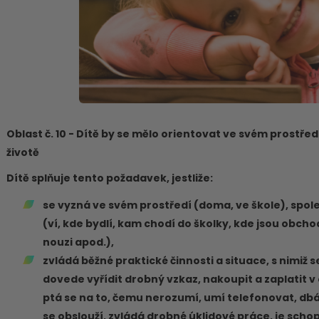
Oblast č. 10 - Dítě by se mělo orientovat ve svém prostřed
životě
Dítě splňuje tento požadavek, jestliže:
se vyzná ve svém prostředí (doma, ve škole), spoleh
(ví, kde bydlí, kam chodí do školky, kde jsou obchod
nouzi apod.),
zvládá běžné praktické činnosti a situace, s nimiž 
dovede vyřídit drobný vzkaz, nakoupit a zaplatit v o
ptá se na to, čemu nerozumí, umí telefonovat, dbá
se obslouží, zvládá drobné úklidové práce, je schop