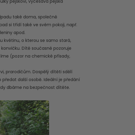
lky pejskovi, vyčesává pejska
dpadu také doma, společně
 si třídí také ve svém pokoji, např.
eleniny apod.
u květinu, o kterou se samo stará,
 konvičku. Dítě současně pozoruje
nojíme (pozor na chemické přísady,
, prarodičům. Dospělý dítěti sdělí
 předat další osobě. Ideální je předání
Vždy dbáme na bezpečnost dítěte.