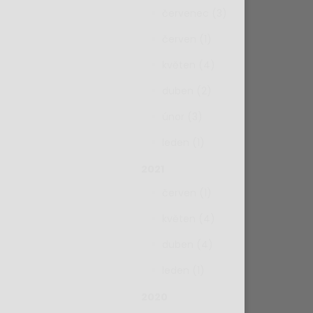
červenec (3)
červen (1)
květen (4)
duben (2)
únor (3)
leden (1)
2021
červen (1)
květen (4)
duben (4)
leden (1)
2020