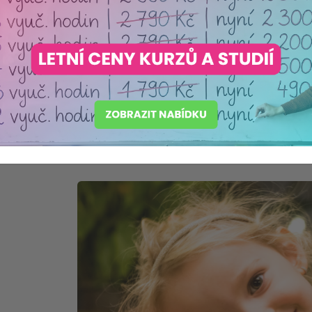
A jsme u posledního dílu „Desatera pro předškoláka“. 10. d
můžete, milí rodiče, pomoct s přípravou svého dítěte na p
Tento díl je o samostatnosti a odpovědnosti.
Pokud už vaše dítě umí samo nakoupit, telefonovat, vyříd
svého domácího mazlíčka, tak je připraveno na první třídu
Jestli si není v něčem jisté, máte čas to posilovat a proc
nebo později to všichni zvládnou.