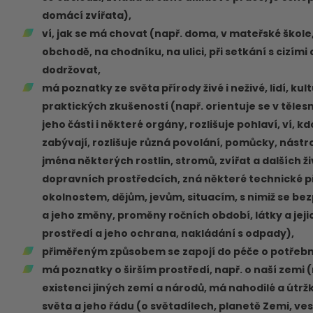
domácí zvířata),
ví, jak se má chovat (např. doma, v mateřské škole, 
obchodě, na chodníku, na ulici, při setkání s cizími
dodržovat,
má poznatky ze světa přírody živé i neživé, lidí, ku
praktických zkušeností (např. orientuje se v těl
jeho části i některé orgány, rozlišuje pohlaví, ví, k
zabývají, rozlišuje různá povolání, pomůcky, nástro
jména některých rostlin, stromů, zvířat a dalších ži
dopravních prostředcích, zná některé technické p
okolnostem, dějům, jevům, situacím, s nimiž se be
a jeho změny, proměny ročních období, látky a jejic
prostředí a jeho ochrana, nakládání s odpady),
přiměřeným způsobem se zapojí do péče o potřebn
má poznatky o širším prostředí, např. o naší zemi (m
existenci jiných zemí a národů, má nahodilé a útrž
světa a jeho řádu (o světadílech, planetě Zemi, ve