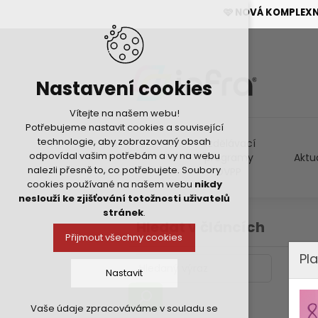
🩷 NOVÁ KOMPLEX
Nastavení cookies
Vítejte na našem webu!
Potřebujeme nastavit cookies a související
technologie, aby zobrazovaný obsah
Vzdělávací
odpovídal vašim potřebám a vy na webu
programy
Aktu
nalezli přesně to, co potřebujete. Soubory
DVPP
cookies používané na našem webu
nikdy
neslouží ke zjišťování totožnosti uživatelů
stránek
.
Hledat v článcích
Přijmout všechny cookies
Pla
Nastavit
Vaše údaje zpracováváme v souladu se
Technická cookies