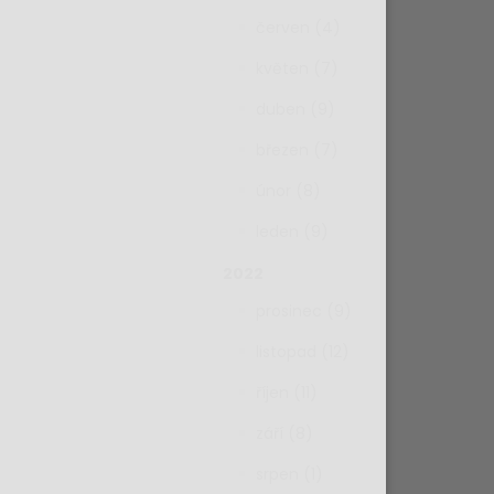
červen (4)
květen (7)
duben (9)
březen (7)
únor (8)
leden (9)
2022
prosinec (9)
listopad (12)
říjen (11)
září (8)
srpen (1)