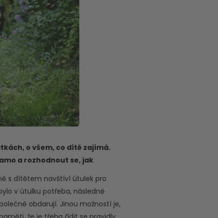
átkách, o všem, co dítě zajímá.
samo a rozhodnout se, jak
ě s dítětem navštíví útulek pro
bylo v útulku potřeba, následně
polečně obdarují. Jinou možností je,
měti, že je třeba řídit se pravidly