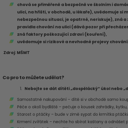
chová se přiměřeně a bezpečně ve školním i domácí
ulici, na hřišti, v obchodě, u lékaře), uvědomuje 
nebezpečnou situaci, je opatrné, neriskuje), zná a
pravidla chování na ulici (dává pozor při přecházen
zná faktory poškozující zdraví (kouření),
uvědomuje si rizikové a nevhodné projevy chování, n
Zdroj: MŠMT
Co pro to můžete udělat?
Nebojte se dát dítěti „dospělácký“ úkol nebo „d
Samostatné nakupování – dítě si v obchodě samo koup
Péče o okolí bydliště – pečuje o kousek zahrádky, kytku, 
Starost o ptáčky – bude v zimě sypat do krmítka ptáč
Krmení zvířátek – nechte ho sbírat kaštany a odnášet 