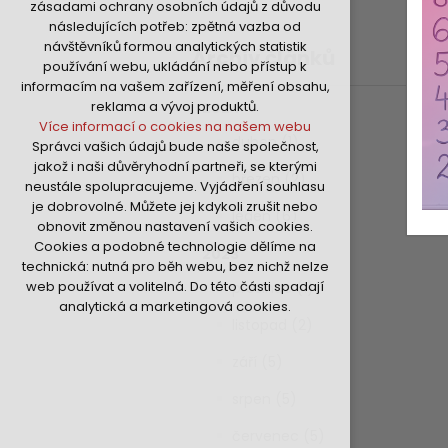
zásadami ochrany osobních údajů z důvodu
nutná pro provozování webu
následujících potřeb: zpětná vazba od
udržení kontextu stránek (session):
návštěvníků formou analytických statistik
Archiv článků
případná přihlášení, volby jazyka, apod.
používání webu, ukládání nebo přístup k
Volitelná cookies
informacím na vašem zařízení, měření obsahu,
analytická pro anonymizované
reklama a vývoj produktů.
2024
vyhodnocení návštěvnosti
Více informací o cookies na našem webu
marketingová cookies (Google,Hotjar,Sklik)
duben (1)
Správci vašich údajů bude naše společnost,
Více informací o cookies na našem webu
jakož i naši důvěryhodní partneři, se kterými
březen (2)
neustále spolupracujeme. Vyjádření souhlasu
je dobrovolné. Můžete jej kdykoli zrušit nebo
Přijmout všechny cookies
leden (6)
obnovit změnou nastavení vašich cookies.
Cookies a podobné technologie dělíme na
2023
Odmítnout vše
technická: nutná pro běh webu, bez nichž nelze
web používat a volitelná. Do této části spadají
prosinec (1)
analytická a marketingová cookies.
listopad (2)
září (5)
srpen (5)
červenec (5)