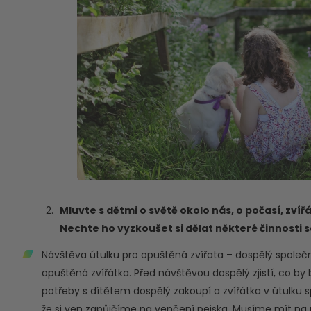
Mluvte s dětmi o světě okolo nás, o počasí, zvíř
Nechte ho vyzkoušet si dělat některé činnosti 
Návštěva útulku pro opuštěná zvířata – dospělý společn
opuštěná zvířátka. Před návštěvou dospělý zjistí, co by 
potřeby s dítětem dospělý zakoupí a zvířátka v útulku s
že si ven zapůjčíme na venčení pejska. Musíme mít na pa