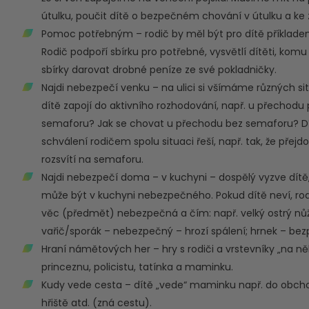
útulku, poučit dítě o bezpečném chování v útulku a ke 
Pomoc potřebným – rodič by měl být pro dítě příklade
Rodič podpoří sbírku pro potřebné, vysvětlí dítěti, ko
sbírky darovat drobné peníze ze své pokladničky.
Najdi nebezpečí venku – na ulici si všímáme různých sit
dítě zapojí do aktivního rozhodování, např. u přechodu
semaforu? Jak se chovat u přechodu bez semaforu? Dítě 
schválení rodičem spolu situaci řeší, např. tak, že přej
rozsvítí na semaforu.
Najdi nebezpečí doma – v kuchyni – dospělý vyzve dítě
může být v kuchyni nebezpečného. Pokud dítě neví, rod
věc (předmět) nebezpečná a čím: např. velký ostrý nůž 
vařič/sporák – nebezpečný – hrozí spálení; hrnek – bez
Hraní námětových her – hry s rodiči a vrstevníky „na ně
princeznu, policistu, tatínka a maminku.
Kudy vede cesta – dítě „vede“ maminku např. do obchod
hřiště atd. (zná cestu).