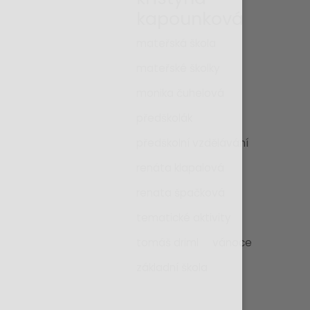
kapounková
mateřská škola
mateřské školky
monika čuhelová
předškolák
předškolní vzdělávání
renáta klapalová
renata špačková
tematické aktivity
tomáš driml
vánoce
základní škola