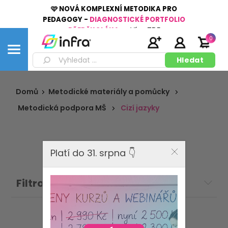
🩷 NOVÁ KOMPLEXNÍ METODIKA PRO
PEDAGOGY -
DIAGNOSTICKÉ PORTFOLIO
PŘEDŠKOLÁKA
👉
Více
ZDE
0
Domů
Metodické materiály a pomůcky
Metodická podpora MŠ
Cizí jazyky
Platí do 31. srpna 👇
Filtrovat: