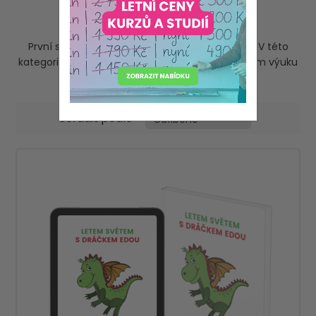
Cizí jazyky
První slovíčka se děti mohou učit už ve školce. V této
kategorii najdete publikace a pomůcky, které vám výuku
cizích jazyků usnadní.
Seřadit podle