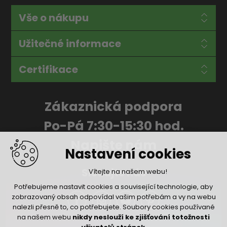
Vše o nákupu
Užitečné informace
Certifikace
Zákaznická podpora
Po-Pá 7:30-15:30 hod.
Napište nám
Nastavení cookies
Sledujte nás
Vítejte na našem webu!
Potřebujeme nastavit cookies a související technologie, aby
zobrazovaný obsah odpovídal vašim potřebám a vy na webu
nalezli přesně to, co potřebujete. Soubory cookies používané
na našem webu
nikdy neslouží ke zjišťování totožnosti