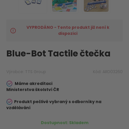
VYPRODÁNO - Tento produkt již není k
dispozici
Blue-Bot Tactile čtečka
Výrobce:
TTS Group
Kód:
ARD03260
Máme akreditaci
Ministerstva školství ČR
Produkt pečlivě vybraný s odborníky na
vzdělávání
Dostupnost:
Skladem