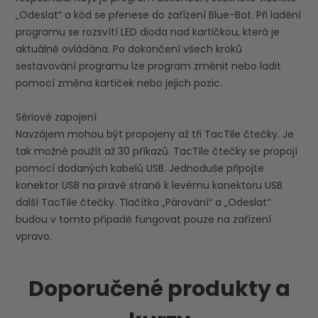
„Odeslat“ a kód se přenese do zařízení Blue-Bot. Při ladění
programu se rozsvítí LED dioda nad kartičkou, která je
aktuálně ovládána. Po dokončení všech kroků
sestavování programu lze program změnit nebo ladit
pomocí změna kartiček nebo jejich pozic.
Sériové zapojení
Navzájem mohou být propojeny až tři TacTile čtečky. Je
tak možné použít až 30 příkazů. TacTile čtečky se propojí
pomocí dodaných kabelů USB. Jednoduše připojte
konektor USB na pravé straně k levému konektoru USB
další TacTile čtečky. Tlačítka „Párování“ a „Odeslat“
budou v tomto případě fungovat pouze na zařízení
vpravo.
Doporučené produkty a