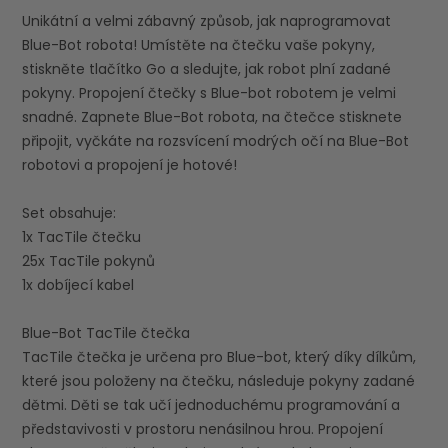
Unikátní a velmi zábavný způsob, jak naprogramovat
Blue-Bot robota! Umístěte na čtečku vaše pokyny,
stiskněte tlačítko Go a sledujte, jak robot plní zadané
pokyny. Propojení čtečky s Blue-bot robotem je velmi
snadné. Zapnete Blue-Bot robota, na čtečce stisknete
připojit, vyčkáte na rozsvícení modrých očí na Blue-Bot
robotovi a propojení je hotové!
Set obsahuje:
1x TacTile čtečku
25x TacTile pokynů
1x dobíjecí kabel
Blue-Bot TacTile čtečka
TacTile čtečka je určena pro Blue-bot, který díky dílkům,
které jsou položeny na čtečku, následuje pokyny zadané
dětmi. Děti se tak učí jednoduchému programování a
představivosti v prostoru nenásilnou hrou. Propojení