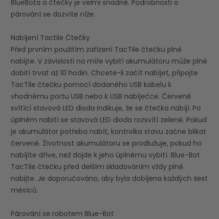
BlueBota a čtečky je velmi snadné. Podrobnosti o
párování se dozvíte níže.
Nabíjení Tactile Čtečky
Před prvním použitím zařízení TacTile čtečku plně
nabijte. V závislosti na míře vybití akumulátoru může plné
dobití trvat až 10 hodin. Chcete-li začít nabíjet, připojte
TacTile čtečku pomocí dodaného USB kabelu k
vhodnému portu USB nebo k USB nabíječce. Červeně
svítící stavová LED dioda indikuje, že se čtečka nabíjí. Po
úplném nabití se stavová LED dioda rozsvítí zeleně. Pokud
je akumulátor potřeba nabít, kontrolka stavu začne blikat
červeně. Životnost akumulátoru se prodlužuje, pokud ho
nabíjíte dříve, než dojde k jeho úplnému vybití. Blue-Bot
TacTile čtečku před delším skladováním vždy plně
nabijte. Je doporučováno, aby byla dobíjena každých šest
měsíců.
Párování se robotem Blue-Bot