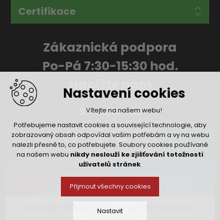
Certifikace
Zákaznická podpora
Po-Pá 7:30-15:30 hod.
Napište nám
Nastavení cookies
Sledujte nás
Vítejte na našem webu!
Potřebujeme nastavit cookies a související technologie, aby
zobrazovaný obsah odpovídal vašim potřebám a vy na webu
nalezli přesně to, co potřebujete. Soubory cookies používané
na našem webu
nikdy neslouží ke zjišťování totožnosti
uživatelů stránek
.
Přijmout všechny cookies
Copyright © 2026 INFRA, s.r.o. Všechna práva
Nastavit
vyhrazena.