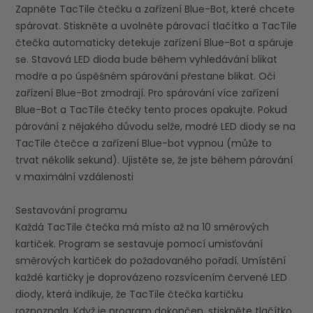
Zapněte TacTile čtečku a zařízení Blue-Bot, které chcete
spárovat. Stiskněte a uvolněte párovací tlačítko a TacTile
čtečka automaticky detekuje zařízení Blue-Bot a spáruje
se. Stavová LED dioda bude během vyhledávání blikat
modře a po úspěšném spárování přestane blikat. Oči
zařízení Blue-Bot zmodrají. Pro spárování více zařízení
Blue-Bot a TacTile čtečky tento proces opakujte. Pokud
párování z nějakého důvodu selže, modré LED diody se na
TacTile čtečce a zařízení Blue-bot vypnou (může to
trvat několik sekund). Ujistěte se, že jste během párování
v maximální vzdálenosti
Sestavování programu
Každá TacTile čtečka má místo až na 10 směrových
kartiček. Program se sestavuje pomocí umisťování
směrových kartiček do požadovaného pořadí. Umístění
každé kartičky je doprovázeno rozsvícením červené LED
diody, která indikuje, že TacTile čtečka kartičku
rozpoznala. Když je program dokončen, stiskněte tlačítko