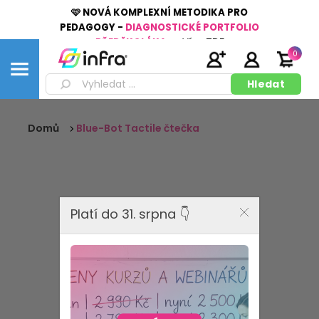
🩷 NOVÁ KOMPLEXNÍ METODIKA PRO
PEDAGOGY -
DIAGNOSTICKÉ PORTFOLIO
PŘEDŠKOLÁKA
👉
Více
ZDE
0
Domů
Blue-Bot Tactile čtečka
Platí do 31. srpna 👇