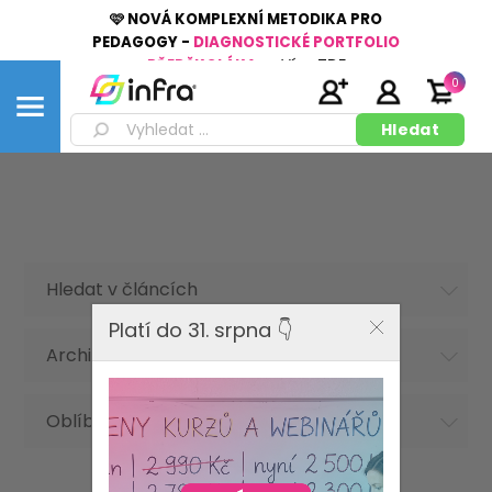
🩷 NOVÁ KOMPLEXNÍ METODIKA PRO
PEDAGOGY -
DIAGNOSTICKÉ PORTFOLIO
PŘEDŠKOLÁKA
👉
Více
ZDE
0
Hledat v článcích
Platí do 31. srpna 👇
Archiv článků
Oblíbená hesla