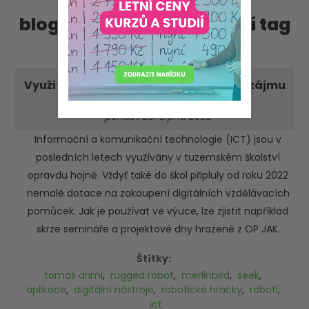
blog příspěvky, obsahující tag
'rugged robot'
Využití digitálních nástrojů k posílení zájmu
o přírodu a její ochranu
-pondělí 28. srpna 2023
Informační a komunikační technologie (ICT) jsou v
posledních letech využívány v tuzemském školství
opravdu hojně. Vždyť také do škol připluly od roku 2022
nemalé dotace na zakoupení digitálních vzdělávacích
pomůcek. Jak je používat ve výuce, lze zjistit například
skrze semináře a projektové dny hrazené z OP JAK.
Štítky:
tomáš driml
,
rugged robot
,
merlinbird
,
seek
,
aplikace
,
digitální nástroje
,
robotické hračky
,
roboti
,
ict