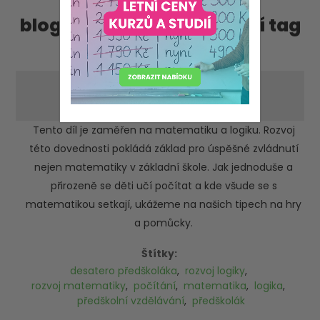
blog příspěvky, obsahující tag
'rozvoj logiky'
Desatero předškoláka – díl 6.
-pátek 14. května 2021
Tento díl je zaměřen na matematiku a logiku. Rozvoj
této dovednosti pokládá základ pro úspěšné zvládnutí
nejen matematiky v základní škole. Jak jednoduše a
přirozeně se děti učí počítat a kde všude se s
matematikou setkají, ukážeme na našich tipech na hry
a pomůcky.
Štítky:
desatero předškoláka
,
rozvoj logiky
,
rozvoj matematiky
,
počítání
,
matematika
,
logika
,
předškolní vzdělávání
,
předškolák