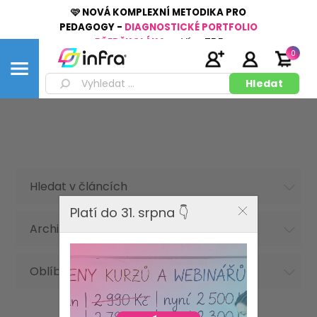
🩷 NOVÁ KOMPLEXNÍ METODIKA PRO
PEDAGOGY -
DIAGNOSTICKÉ PORTFOLIO
PŘEDŠKOLÁKA
👉
Více
ZDE
0
Hledat v článcích
Platí do 31. srpna 👇
Archiv článků
Oblíbená hesla