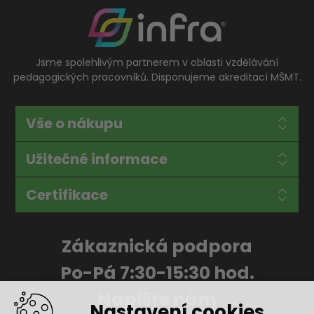
Jsme spolehlivým partnerem v oblasti vzdělávání
pedagogických pracovníků. Disponujeme akreditací MŠMT.
Vše o nákupu
Užitečné informace
Certifikace
Zákaznická podpora
Po-Pá 7:30-15:30 hod.
Napište nám
Nastavení cookies