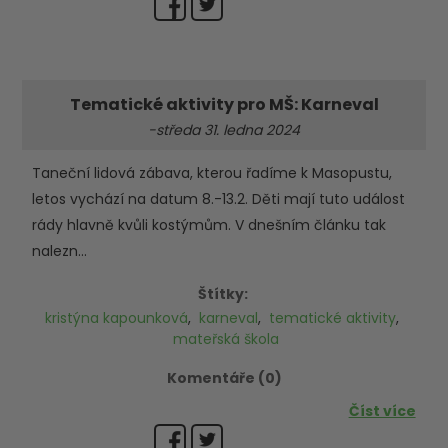
Tematické aktivity pro MŠ: Karneval
-středa 31. ledna 2024
Taneční lidová zábava, kterou řadíme k Masopustu,
letos vychází na datum 8.-13.2. Děti mají tuto událost
rády hlavně kvůli kostýmům. V dnešním článku tak
nalezn...
Štítky:
kristýna kapounková
,
karneval
,
tematické aktivity
,
mateřská škola
Komentáře (0)
Číst více