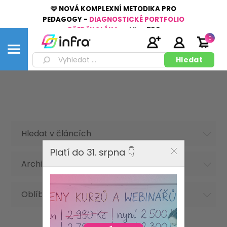
🩷 NOVÁ KOMPLEXNÍ METODIKA PRO
PEDAGOGY -
DIAGNOSTICKÉ PORTFOLIO
PŘEDŠKOLÁKA
👉
Více
ZDE
0
Hledat v článcích
Platí do 31. srpna 👇
Archiv článků
Oblíbená hesla