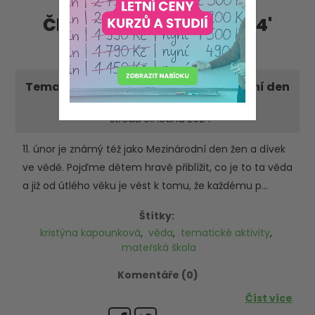
Články - příspěvky '2024'
'leden'
Tematické aktivity pro MŠ: Mezinárodní den
žen a dívek ve vědě
-středa 31. ledna 2024
11. únor je známý též jako Mezinárodní den žen a dívek
ve vědě. Pojďme dětem hravě přiblížit, co je to ta věda
a již od útlého věku je vést k tomu, že každému p...
Štítky:
kristýna kapounková
,
věda
,
tematické aktivity
,
mateřská škola
Komentáře (0)
Číst více