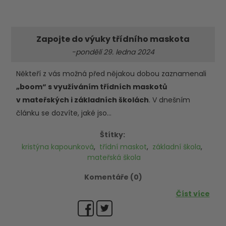
Zapojte do výuky třídního maskota
-pondělí 29. ledna 2024
Někteří z vás možná před nějakou dobou zaznamenali
„boom“ s využíváním třídních maskotů
v mateřských i základních školách
. V dnešním
článku se dozvíte, jaké jso...
Štítky:
kristýna kapounková
,
třídní maskot
,
základní škola
,
mateřská škola
Komentáře (0)
Číst více