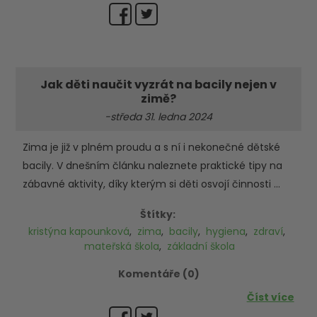
Jak děti naučit vyzrát na bacily nejen v
zimě?
-středa 31. ledna 2024
Zima je již v plném proudu a s ní i nekonečné dětské
bacily. V dnešním článku naleznete praktické tipy na
zábavné aktivity, díky kterým si děti osvojí činnosti ...
Štítky:
kristýna kapounková
,
zima
,
bacily
,
hygiena
,
zdraví
,
mateřská škola
,
základní škola
Komentáře (0)
Číst více