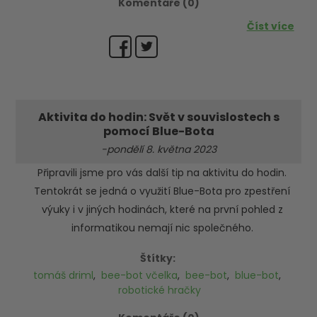
Komentáře (0)
Číst více
Aktivita do hodin: Svět v souvislostech s
pomocí Blue-Bota
-pondělí 8. května 2023
Připravili jsme pro vás další tip na aktivitu do hodin.
Tentokrát se jedná o využití Blue-Bota pro zpestření
výuky i v jiných hodinách, které na první pohled z
informatikou nemají nic společného.
Štítky:
tomáš driml
,
bee-bot včelka
,
bee-bot
,
blue-bot
,
robotické hračky