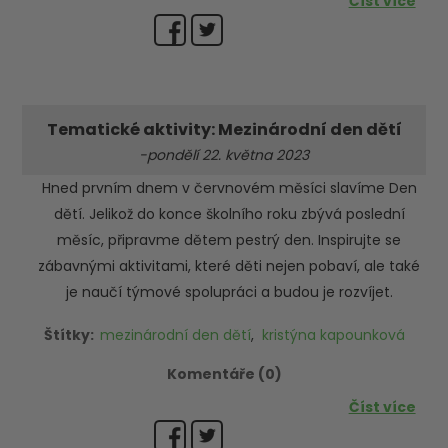
Číst více
Tematické aktivity: Mezinárodní den dětí
-pondělí 22. května 2023
Hned prvním dnem v červnovém měsíci slavíme Den
dětí. Jelikož do konce školního roku zbývá poslední
měsíc, připravme dětem pestrý den. Inspirujte se
zábavnými aktivitami, které děti nejen pobaví, ale také
je naučí týmové spolupráci a budou je rozvíjet.
Štítky:
mezinárodní den dětí
,
kristýna kapounková
Komentáře (0)
Číst více