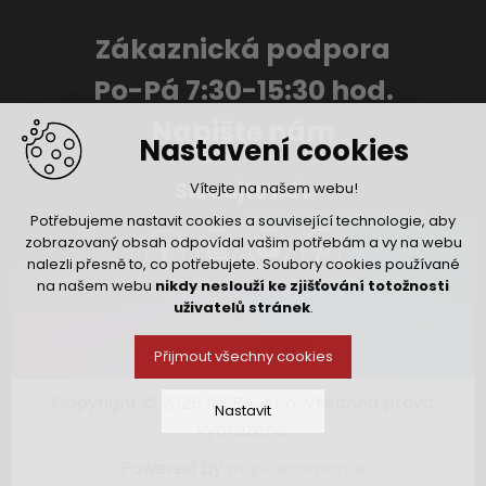
Zákaznická podpora
Po-Pá 7:30-15:30 hod.
Napište nám
Nastavení cookies
Sledujte nás
Vítejte na našem webu!
Potřebujeme nastavit cookies a související technologie, aby
zobrazovaný obsah odpovídal vašim potřebám a vy na webu
nalezli přesně to, co potřebujete. Soubory cookies používané
na našem webu
nikdy neslouží ke zjišťování totožnosti
uživatelů stránek
.
Přijmout všechny cookies
Copyright © 2026 INFRA, s.r.o. Všechna práva
Nastavit
vyhrazena.
Powered by
nopCommerce
Technická cookies