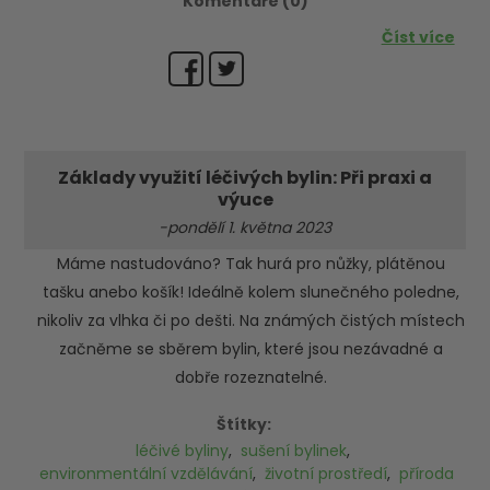
Komentáře (0)
Číst více
Základy využití léčivých bylin: Při praxi a
výuce
-pondělí 1. května 2023
Máme nastudováno? Tak hurá pro nůžky, plátěnou
tašku anebo košík! Ideálně kolem slunečného poledne,
nikoliv za vlhka či po dešti. Na známých čistých místech
začněme se sběrem bylin, které jsou nezávadné a
dobře rozeznatelné.
Štítky:
léčivé byliny
,
sušení bylinek
,
environmentální vzdělávání
,
životní prostředí
,
příroda