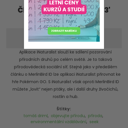
Články - příspěvky '2023'
'květen'
Objevujte přírodu hravě
-pondělí 29. května 2023
Aplikace iNaturalist slouží ke sdílení pozorování
přírodních druhů po celém světě. Je to taková
přírodovědecká sociální síť. Stejně jako v předešlém
článku o MerlinBird ID lze aplikaci iNaturalist přirovnat ke
hře Pokémon GO. S iNaturalist však oproti MerlinBird ID
můžete „lovit“ nejen ptáky, ale i další druhy živočichů,
rostlin a hub.
Štítky:
tomáš driml
,
objevujte přírodu
,
příroda
,
environmentální vzdělávání
,
seek