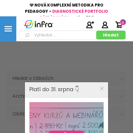
🩷 NOVÁ KOMPLEXNÍ METODIKA PRO
PEDAGOGY -
DIAGNOSTICKÉ PORTFOLIO
PŘEDŠKOLÁKA
👉
Více
ZDE
0
Hledat v článcích
Platí do 31. srpna 👇
Archiv článků
Oblíbená hesla