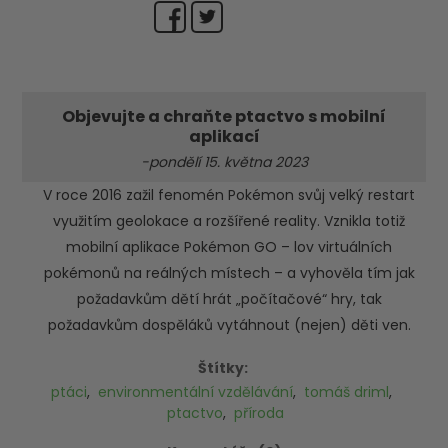
Objevujte a chraňte ptactvo s mobilní
aplikací
-pondělí 15. května 2023
V roce 2016 zažil fenomén Pokémon svůj velký restart
využitím geolokace a rozšířené reality. Vznikla totiž
mobilní aplikace Pokémon GO – lov virtuálních
pokémonů na reálných místech – a vyhověla tím jak
požadavkům dětí hrát „počítačové“ hry, tak
požadavkům dospěláků vytáhnout (nejen) děti ven.
Štítky:
ptáci
,
environmentální vzdělávání
,
tomáš driml
,
ptactvo
,
příroda