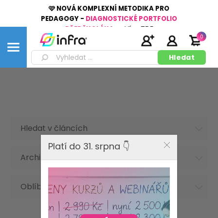
🩷 NOVÁ KOMPLEXNÍ METODIKA PRO
PEDAGOGY -
DIAGNOSTICKÉ PORTFOLIO
PŘEDŠKOLÁKA
👉
Více
ZDE
0
Hledat v článcích
Platí do 31. srpna 👇
Archiv článků
Oblíbená hesla