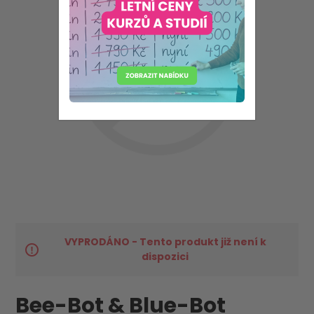
VYPRODÁNO - Tento produkt již není k
dispozici
Bee-Bot & Blue-Bot