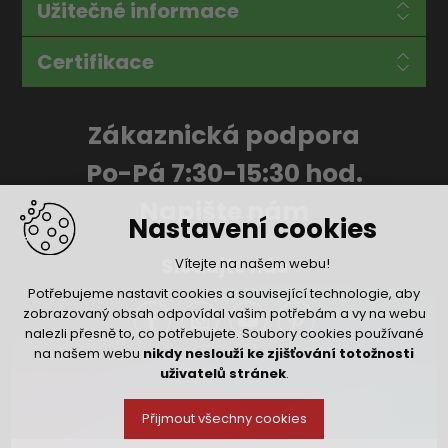
Užitečné informace
Certifikace
Zákaznická podpora
Po-Pá 7:30-15:30 hod.
Napište nám
Nastavení cookies
Sledujte nás
Vítejte na našem webu!
Potřebujeme nastavit cookies a související technologie, aby
zobrazovaný obsah odpovídal vašim potřebám a vy na webu
nalezli přesně to, co potřebujete. Soubory cookies používané
na našem webu
nikdy neslouží ke zjišťování totožnosti
uživatelů stránek
.
Přijmout všechny cookies