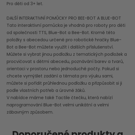
Pro děti od 3+ let.
DALŠÍ INTERAKTIVNÍ POMŮCKY PRO BEE-BOT A BLUE-BOT
Tato interaktivní pomůcka je vhodná pro roboty pro děti
od společnosti TTS, Blue-Bot a Bee-Bot. Kromě této
položky s abecedou určené pro robotické hračky Blue-
Bot a Bee-Bot můžete využít i dalších příslušenství.
Můžete si vybrat jinou podložku z tematických podložek a
procvičovat s dětmi abecedu, poznávání barev a tvarů,
orientaci v prostoru nebo jednoduché počty. Pokud si
chcete vymýšlet zadání a témata pro výuku sami,
můžete si pořídit průhlednou podložku a přizpůsobit si ji
podle vlastních potřeb a úrovně žáků.
V nabídce máme také Tactile čtečku, která nabízí
naprogramování Blue-Bot velmi unikátní a velmi
zábavným způsobem.
Doporučené produkty a