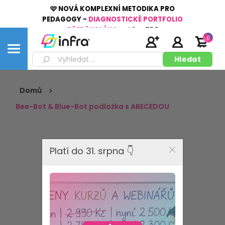
🩷 NOVÁ KOMPLEXNÍ METODIKA PRO
PEDAGOGY -
DIAGNOSTICKÉ PORTFOLIO
PŘEDŠKOLÁKA
👉
Více
ZDE
0
Domů
Bee-Bot & Blue-Bot podložka s ABECEDOU
Platí do 31. srpna 👇