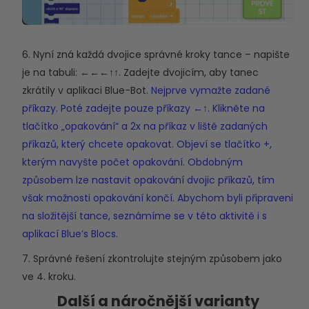
6. Nyní zná každá dvojice správné kroky tance – napište
je na tabuli: ←←←↑↑. Zadejte dvojicím, aby tanec
zkrátily v aplikaci Blue-Bot.
Nejprve vymažte zadané
příkazy. Poté zadejte pouze příkazy ←↑. Klikněte na
tlačítko „opakování“ a 2x na příkaz v liště zadaných
příkazů, který chcete opakovat. Objeví se tlačítko +,
kterým navyšte počet opakování. Obdobným
způsobem lze nastavit opakování dvojic příkazů, tím
však možnosti opakování končí. Abychom byli připraveni
na složitější tance, seznámíme se v této aktivitě i s
aplikací Blue’s Blocs.
7. Správné řešení zkontrolujte stejným způsobem jako
ve 4. kroku.
Další a náročnější varianty