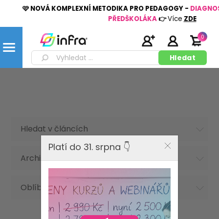
🩷 NOVÁ KOMPLEXNÍ METODIKA PRO PEDAGOGY -
DIAGNO
PŘEDŠKOLÁKA
👉
Více
ZDE
0
Hledat v článcích
Platí do 31. srpna 👇
Archiv článků
Oblíbená hesla