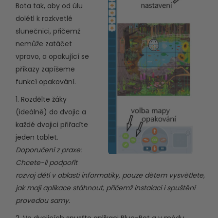
Bota tak, aby od úlu
dolétl k rozkvetlé
slunečnici, přičemž
nemůže zatáčet
vpravo, a opakující se
příkazy zapíšeme
funkcí opakování.
1. Rozdělte žáky
(ideálně) do dvojic a
každé dvojici přiřaďte
jeden tablet.
Doporučení z praxe:
Chcete-li podpořit
rozvoj dětí v oblasti informatiky, pouze dětem vysvětlete,
jak mají aplikace stáhnout, přičemž instalaci i spuštění
provedou samy.