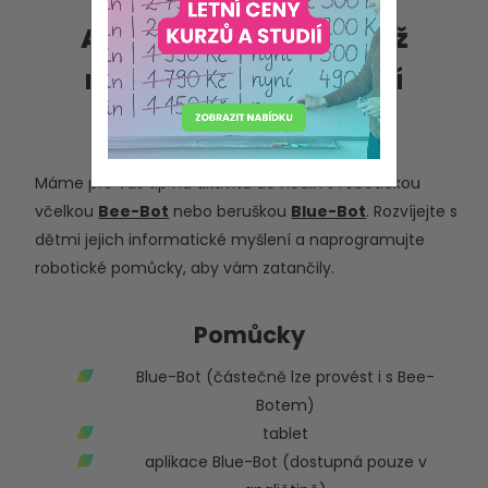
Aktivita do hodin: Když
robotické včelky tančí
středa 19. dubna 2023
Máme pro vás tip na aktivitu do hodin s robotickou
včelkou
Bee-Bot
nebo beruškou
Blue-Bot
. Rozvíjejte s
dětmi jejich informatické myšlení a naprogramujte
robotické pomůcky, aby vám zatančily.
Pomůcky
Blue-Bot (částečně lze provést i s Bee-
Botem)
tablet
aplikace Blue-Bot (dostupná pouze v