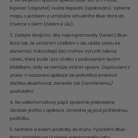
2. Ve dvojicích spusťte aplikaci Blue-Bot a v módu
Explorer (objevitel) zvolte Repeats (opakování). Vyberte
mapu s jezírkem a umístěte virtuálního Blue-Bota do
čtverce s úlem (čelem k úlu).
3. Zadejte dvojicím, aby naprogramovaly (tanec) Blue-
Bota tak, že ostatním včelkám v úlu ukáže cestu ke
slunečnici. Pokročilejší žáci mohou vytvořit takový
tanec, který bude i pro včelku s poškozeným levým
křidélkem, tedy se nemůže otáčet vpravo.
Doporučení z
praxe: V nastavení aplikace lze jednotlivá směrová
tlačítka deaktivovat, zamezíte tak (nechtěnému)
podvádění.
4. Na velkoformátový papír společně překreslete
obrázek jezírka z aplikace. Umístěte jej pod průhlednou
podložku.
5. Sedněte si kolem podložky do kruhu. Fyzického Blue-
Bota umístěte na úl stejně orientovaného jako