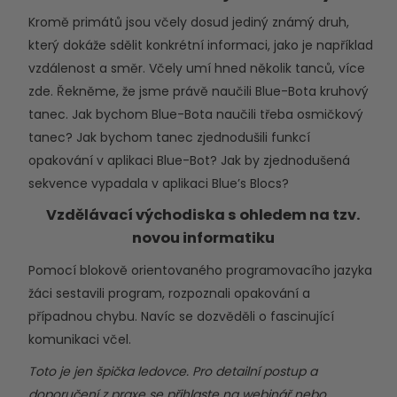
Kromě primátů jsou včely dosud jediný známý druh,
který dokáže sdělit konkrétní informaci, jako je například
vzdálenost a směr. Včely umí hned několik tanců, více
zde
. Řekněme, že jsme právě naučili Blue-Bota kruhový
tanec. Jak bychom Blue-Bota naučili třeba osmičkový
tanec? Jak bychom tanec zjednodušili funkcí
opakování v aplikaci Blue-Bot? Jak by zjednodušená
sekvence vypadala v aplikaci Blue’s Blocs?
Vzdělávací východiska s ohledem na tzv.
novou informatiku
Pomocí blokově orientovaného programovacího jazyka
žáci sestavili program, rozpoznali opakování a
případnou chybu. Navíc se dozvěděli o fascinující
komunikaci včel.
Toto je jen špička ledovce. Pro detailní postup a
doporučení z praxe se přihlaste na webinář nebo