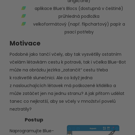
angličtině)
aplikace Blue’s Blocs (dostupná v češtině)
průhledná podložka
velkoformátový (např. flipchartový) papír a
psací potřeby
Motiv
Podobně jako tančí včely, aby tak vysvětlily ostatním
včelám létavkám cestu k potravě, tak i včelka Blue-Bot
může na obrázku jezírka „zatančit“ cestu třeba
k rozkvetlé slunečnici. Ale co když jedna
z naslouchajících létavek má poškozené křidélko a
může zatáčet jen na jednu stranu? A jak přitom udělat
tanec co nejkratší, aby se včely v množství povelů
neztratily?
Postup
Naprogramujte Blue-